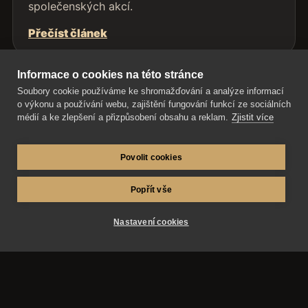
společenských akcí.
Přečíst článek
Informace o cookies na této stránce
Soubory cookie používáme ke shromažďování a analýze informací
o výkonu a používání webu, zajištění fungování funkcí ze sociálních
médií a ke zlepšení a přizpůsobení obsahu a reklam.
Zjistit více
Povolit cookies
Popřít vše
AZ-fotosluzby.eu – fotograf Matěj Škraňka a
fotograf Miroslav Kutík. Svatby, maturitní plesy a
Nastavení cookies
reportážní fotografie v Hradci Králové, Pardubicích,
Praze a okolí.