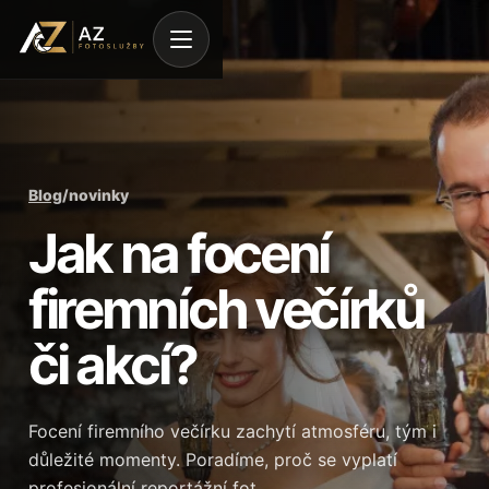
Blog
/
novinky
Jak na focení
firemních večírků
či akcí?
Focení firemního večírku zachytí atmosféru, tým i
důležité momenty. Poradíme, proč se vyplatí
profesionální reportážní fot…