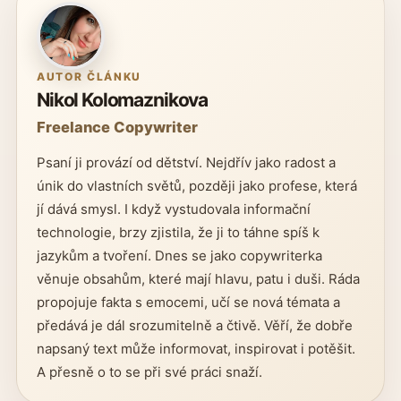
AUTOR ČLÁNKU
Nikol Kolomaznikova
Freelance Copywriter
Psaní ji provází od dětství. Nejdřív jako radost a
únik do vlastních světů, později jako profese, která
jí dává smysl. I když vystudovala informační
technologie, brzy zjistila, že ji to táhne spíš k
jazykům a tvoření. Dnes se jako copywriterka
věnuje obsahům, které mají hlavu, patu i duši. Ráda
propojuje fakta s emocemi, učí se nová témata a
předává je dál srozumitelně a čtivě. Věří, že dobře
napsaný text může informovat, inspirovat i potěšit.
A přesně o to se při své práci snaží.