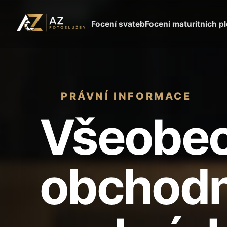
Focení svateb
Focení maturitních p
PRÁVNÍ INFORMACE
Všeobe
obchodn