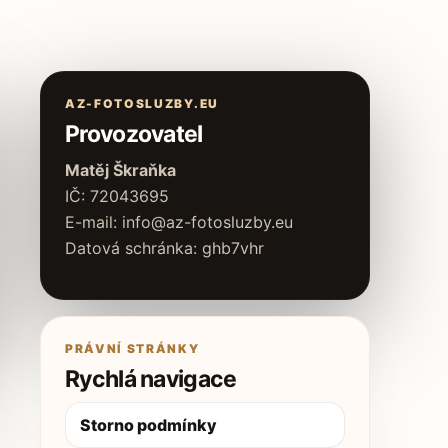
AZ-FOTOSLUZBY.EU
Provozovatel
Matěj Škraňka
IČ: 72043695
E-mail: info@az-fotosluzby.eu
Datová schránka: ghb7vhr
PRÁVNÍ STRÁNKY
Rychlá navigace
Storno podmínky