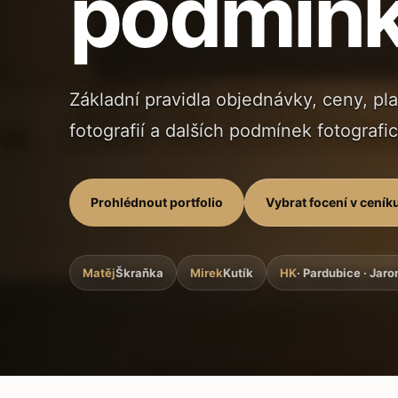
podmín
Základní pravidla objednávky, ceny, pl
fotografií a dalších podmínek fotografi
Prohlédnout portfolio
Vybrat focení v ceník
Matěj
Škraňka
Mirek
Kutík
HK
· Pardubice · Jar