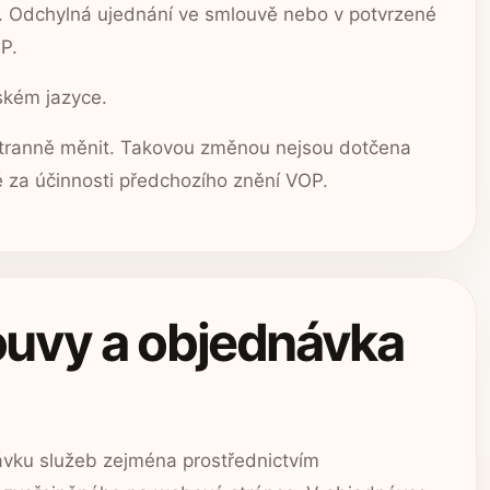
. Odchylná ujednání ve smlouvě nebo v potvrzené
P.
ském jazyce.
stranně měnit. Takovou změnou nejsou dotčena
é za účinnosti předchozího znění VOP.
ouvy a objednávka
ávku služeb zejména prostřednictvím