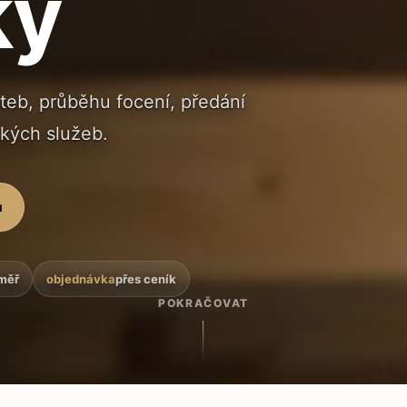
ky
ateb, průběhu focení, předání
ckých služeb.
u
oměř
objednávka
přes ceník
POKRAČOVAT