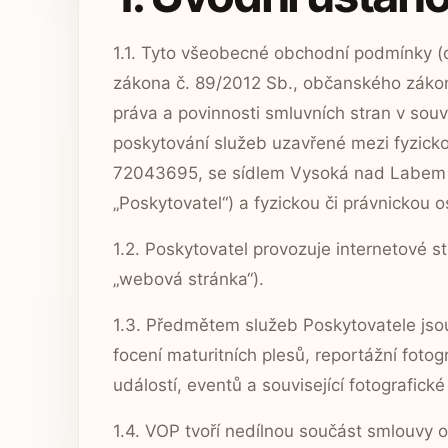
1.1. Tyto všeobecné obchodní podmínky (dá
zákona č. 89/2012 Sb., občanského zákon
práva a povinnosti smluvních stran v sou
poskytování služeb uzavřené mezi fyzicko
72043695, se sídlem Vysoká nad Labem 
„Poskytovatel“) a fyzickou či právnickou o
1.2. Poskytovatel provozuje internetové 
„webová stránka“).
1.3. Předmětem služeb Poskytovatele jsou
focení maturitních plesů, reportážní fotog
událostí, eventů a související fotografické
1.4. VOP tvoří nedílnou součást smlouvy 