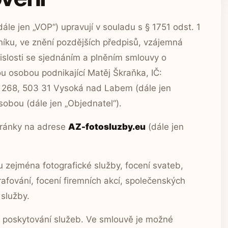
le jen „VOP“) upravují v souladu s § 1751 odst. 1
íku, ve znění pozdějších předpisů, vzájemná
vislosti se sjednáním a plněním smlouvy o
u osobou podnikající Matěj Škraňka, IČ:
268, 503 31 Vysoká nad Labem (dále jen
sobou (dále jen „Objednatel“).
stránky na adrese
AZ-fotosluzby.eu
(dále jen
 zejména fotografické služby, focení svateb,
rafování, focení firemních akcí, společenských
 služby.
o poskytování služeb. Ve smlouvě je možné