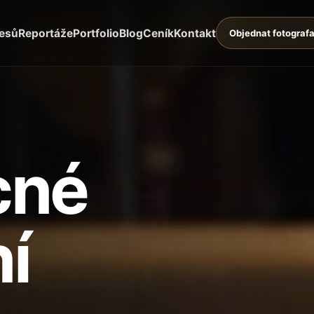
lesů
Reportáže
Portfolio
Blog
Ceník
Kontakt
Objednat fotograf
cné
í