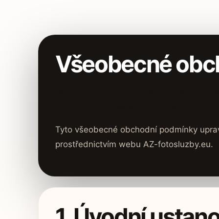
Obchodní podmí
Všeobecné obc
Fyzická osoba podnikající Matěj Škraňk
268, 503 31 Vysoká nad Labem.
Tyto všeobecné obchodní podmínky upravu
prostřednictvím webu AZ-fotosluzby.eu.
1. Úvodní ustan