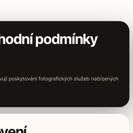
nky
hodní podmínky
a, IČ: 72043695, se sídlem Vysoká nad Labem
jí poskytování fotografických služeb nabízených
ovení