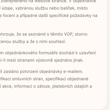
 zveřejněného na webové stránce. V objednávce
í údaje, vybranou službu nebo balíček, místo
 focení a případné další specifické požadavky na
vrzuje, že se seznámil s těmito VOP, storno
enou služby a že s nimi souhlasí.
ím objednávkového formuláře dochází k uzavření
-li mezi stranami výslovně sjednáno jinak.
li zasláno potvrzení objednávky e-mailem.
ikaci smluvních stran, specifikaci objednané
í akce, informaci o záloze, platebních údajích a