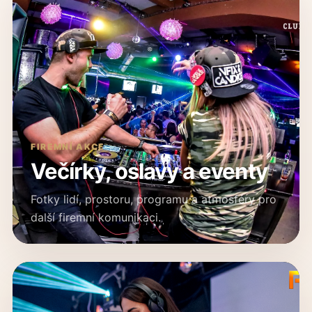
FIREMNÍ AKCE
Večírky, oslavy a eventy
Fotky lidí, prostoru, programu a atmosféry pro
další firemní komunikaci.