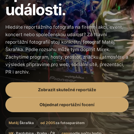
události.
Hledáte reportážního fotografa na firemní akci, event,
koncert nebo společenskou událost? Za hlavní
reportážní fotografií stojí konkrétní fotograf Matěj
Škraňka. Podle rozsahu může tým doplnit Mirek.
Zachytíme program, hosty, prostor, značku i atmosféru a
výsledek připravíme pro web, sociální sítě, prezentaci,
PR i archiv.
Zobrazit skutečné reportáže
Objednat reportážní focení
Matěj
Škraňka
od 2005
za fotoaparátem
HK
· Pardubice · Praha · ČR
cena
podle počtu hodin