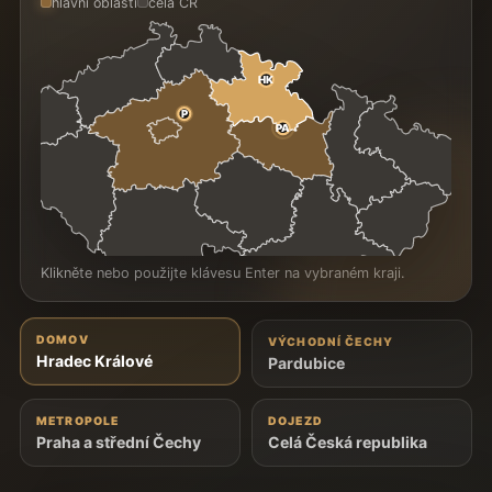
hlavní oblasti
celá ČR
HK
P
PA
Klikněte nebo použijte klávesu Enter na vybraném kraji.
DOMOV
VÝCHODNÍ ČECHY
Hradec Králové
Pardubice
METROPOLE
DOJEZD
Praha a střední Čechy
Celá Česká republika