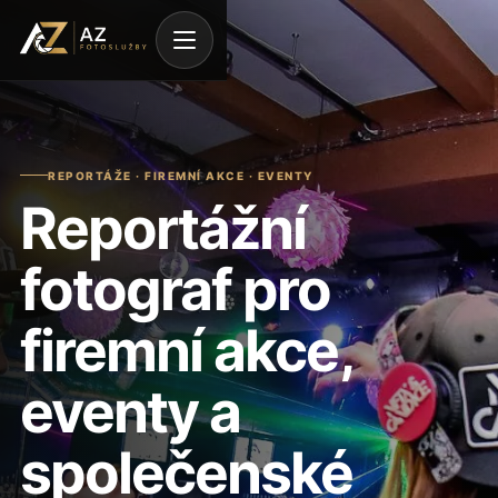
REPORTÁŽE · FIREMNÍ AKCE · EVENTY
Reportážní
fotograf pro
firemní akce,
eventy a
společenské