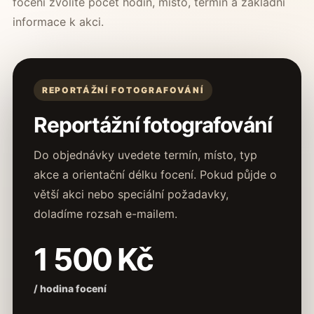
focení
zvolíte počet hodin, místo, termín a základní
informace k akci.
REPORTÁŽNÍ FOTOGRAFOVÁNÍ
Reportážní fotografování
Do objednávky uvedete termín, místo, typ
akce a orientační délku focení. Pokud půjde o
větší akci nebo speciální požadavky,
doladíme rozsah e-mailem.
1 500 Kč
/ hodina focení