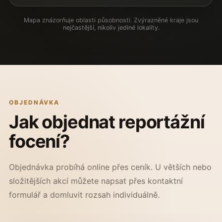
Mapa znázorňuje oblasti působnosti. Zvýrazněné kraje jsou
nejčastější, nikoliv jediné lokality.
OBJEDNÁVKA
Jak objednat reportážní
focení?
Objednávka probíhá online přes ceník. U větších nebo
složitějších akcí můžete napsat přes kontaktní
formulář a domluvit rozsah individuálně.