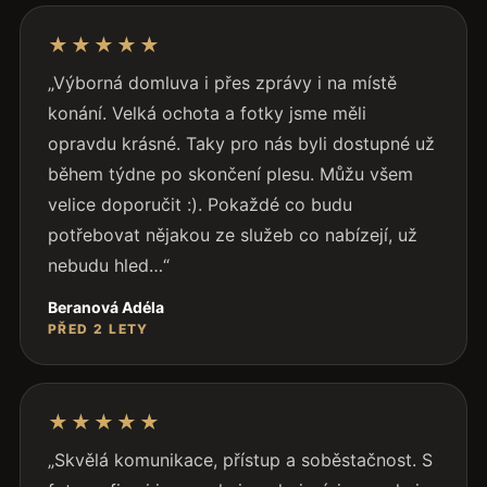
Recenze zákazníka Beranová Adéla
★★★★★
„Výborná domluva i přes zprávy i na místě
konání. Velká ochota a fotky jsme měli
opravdu krásné. Taky pro nás byli dostupné už
během týdne po skončení plesu. Můžu všem
velice doporučit :). Pokaždé co budu
potřebovat nějakou ze služeb co nabízejí, už
nebudu hled…“
Beranová Adéla
PŘED 2 LETY
Recenze zákazníka Danilo Kažič
★★★★★
„Skvělá komunikace, přístup a soběstačnost. S