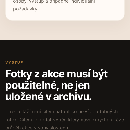
osoby, výstup a případné individuální
požadavky.
VÝSTUP
Fotky z akce musí být
použitelné, ne jen
uložené v archivu.
U reportáží není cílem nafotit co nejvíc podobných
fotek. Cílem je dodat výběr, který dává smysl a ukáže
průběh akce v souvislostech.