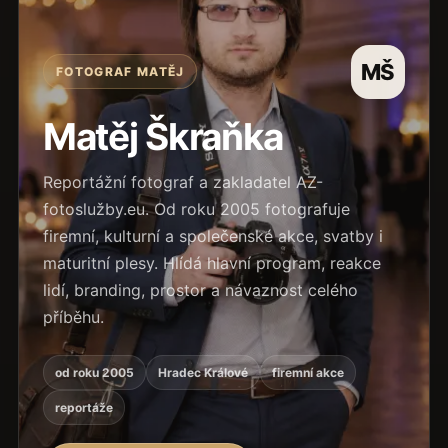
MŠ
FOTOGRAF MATĚJ
Matěj Škraňka
Reportážní fotograf a zakladatel AZ-
fotoslužby.eu. Od roku 2005 fotografuje
firemní, kulturní a společenské akce, svatby i
maturitní plesy. Hlídá hlavní program, reakce
lidí, branding, prostor a návaznost celého
příběhu.
od roku 2005
Hradec Králové
firemní akce
reportáže