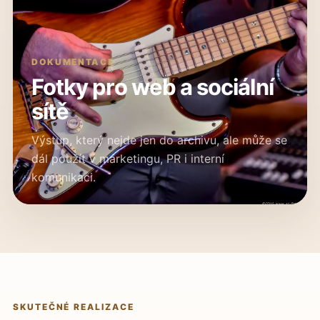
DOKUMENTACE
Fotky pro web a sociální
sítě
Výstup, který nejde jen do archivu, ale může se
dál použít v marketingu, PR i interní
komunikaci.
SKUTEČNÉ REALIZACE