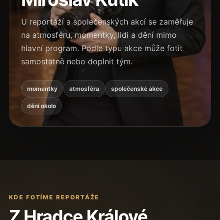
U reportáží a společenských akcí se zaměřuje
na atmosféru, momentky, lidi a dění mimo
hlavní program. Podle typu akce může fotit
samostatně nebo doplnit tým.
momentky
atmosféra
společenské akce
dění okolo
KDE FOTÍME REPORTÁŽE
Z Hradce Králové