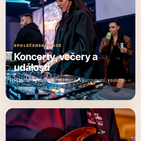
SPOLEČENSKÉ AKCE
Koncerty, večery a
události
Přirozené momenty, hosté, vystoupení, reakce
a energie celé akce.