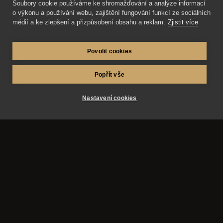
Soubory cookie používáme ke shromažďování a analýze informací
společenských akcí.
o výkonu a používání webu, zajištění fungování funkcí ze sociálních
médií a ke zlepšení a přizpůsobení obsahu a reklam.
Zjistit více
Přečíst článek
Povolit cookies
Popřít vše
Nastavení cookies
AZ-fotosluzby.eu – fotograf Matěj Škraňka a
fotograf Miroslav Kutík. Svatby, maturitní plesy a
reportážní fotografie v Hradci Králové, Pardubicích,
Praze a okolí.