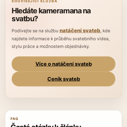
SOUVISEJÍCÍ SLUŽBA
Hledáte kameramana na
svatbu?
natáčení svateb
Podívejte se na službu
, kde
najdete informace k průběhu svatebního videa,
stylu práce a možnostem objednávky.
Více o natáčení svateb
Ceník svateb
FAQ