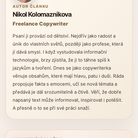
AUTOR ČLÁNKU
Nikol Kolomaznikova
Freelance Copywriter
Psaní ji provází od dětství. Nejdřív jako radost a
únik do vlastních světů, později jako profese, která
jí dává smysl. I když vystudovala informační
technologie, brzy zjistila, že ji to táhne spíš k
jazykům a tvoření. Dnes se jako copywriterka
věnuje obsahům, které mají hlavu, patu i duši. Ráda
propojuje fakta s emocemi, učí se nová témata a
předává je dál srozumitelně a čtivě. Věří, že dobře
napsaný text může informovat, inspirovat i potěšit.
A přesně o to se při své práci snaží.