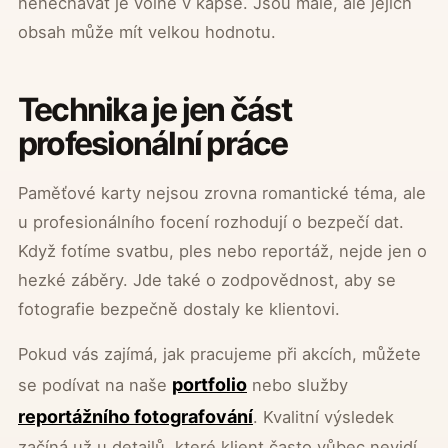
nenechávat je volně v kapse. Jsou malé, ale jejich
obsah může mít velkou hodnotu.
Technika je jen část
profesionální práce
Paměťové karty nejsou zrovna romantické téma, ale
u profesionálního focení rozhodují o bezpečí dat.
Když fotíme svatbu, ples nebo reportáž, nejde jen o
hezké záběry. Jde také o zodpovědnost, aby se
fotografie bezpečně dostaly ke klientovi.
Pokud vás zajímá, jak pracujeme při akcích, můžete
portfolio
se podívat na naše
nebo služby
reportážního fotografování
. Kvalitní výsledek
začíná už u detailů, které klient často vůbec nevidí.