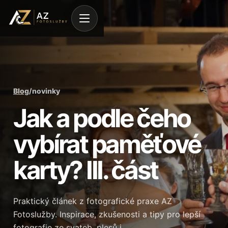
Blog
/
novinky
Jak a podle čeho
vybírat paměťové
karty? III. část
Praktický článek z fotografické praxe AZ
Fotoslužby. Inspirace, zkušenosti a tipy pro lepší
fotografie ze svateb, plesů i…