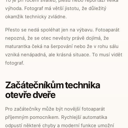
To je při focení svateb, plesů nebo reportáží velká
výhoda. Fotograf má větší jistotu, že důležitý
okamžik technicky zvládne.
Přesto se nedá spoléhat jen na výbavu. Fotoaparát
nepozná, že se otec nevěsty právě dojímá, že
maturantka čeká na šerpování nebo že v rohu sálu
vzniká nenápadná, ale krásná situace. To musí vidět
fotograf.
Začátečníkům technika
otevře dveře
Pro začátečníky může být novější fotoaparát
příjemným pomocníkem. Rychlejší automatika
odpustí některé chyby a moderní funkce umožní