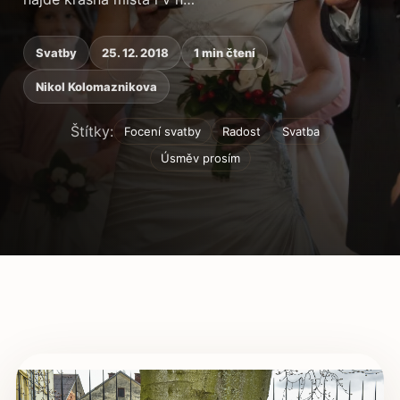
Svatby
25. 12. 2018
1 min čtení
Nikol Kolomaznikova
Štítky:
Focení svatby
Radost
Svatba
Úsměv prosím
Obsah článku