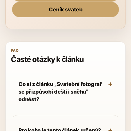
Ceník svateb
FAQ
Časté otázky k článku
Co si z článku „Svatební fotograf
se přizpůsobí dešti i sněhu“
odnést?
Pro koho je tento článek určený?