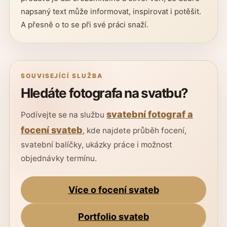
napsaný text může informovat, inspirovat i potěšit.
A přesně o to se při své práci snaží.
SOUVISEJÍCÍ SLUŽBA
Hledáte fotografa na svatbu?
svatební fotograf a
Podívejte se na službu
focení svateb
, kde najdete průběh focení,
svatební balíčky, ukázky práce i možnost
objednávky termínu.
Více o focení svateb
Portfolio svateb