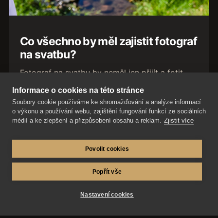
Co všechno by měl zajistit fotograf
na svatbu?
Fotograf na svatbu by neměl jen přijít a fotit.
Zjistěte, co všechno má dobrý svatební
Informace o cookies na této stránce
fotograf řešit předem, během dne i po svatbě.
Soubory cookie používáme ke shromažďování a analýze informací
o výkonu a používání webu, zajištění fungování funkcí ze sociálních
Přečíst článek
médií a ke zlepšení a přizpůsobení obsahu a reklam.
Zjistit více
Povolit cookies
Popřít vše
Nastavení cookies