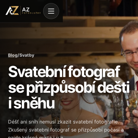
Blog
/
Svatby
Svatební fotograf
se přizpůsobí dešti
i sněhu
Déšť ani sníh nemusí zkazit svatební fotografie.
Zkušený svatební fotograf se přizpůsobí počasí a
najde krásná místa i v n…