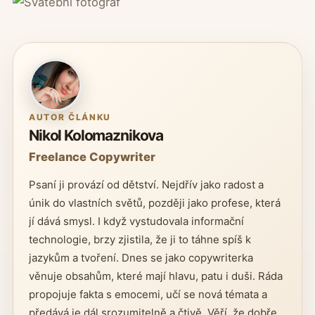
AUTOR ČLÁNKU
Nikol Kolomaznikova
Freelance Copywriter
Psaní ji provází od dětství. Nejdřív jako radost a
únik do vlastních světů, později jako profese, která
jí dává smysl. I když vystudovala informační
technologie, brzy zjistila, že ji to táhne spíš k
jazykům a tvoření. Dnes se jako copywriterka
věnuje obsahům, které mají hlavu, patu i duši. Ráda
propojuje fakta s emocemi, učí se nová témata a
předává je dál srozumitelně a čtivě. Věří, že dobře