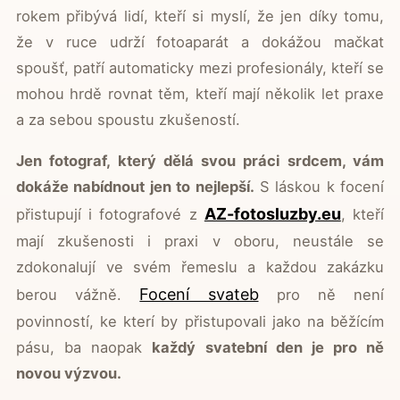
rokem přibývá lidí, kteří si myslí, že jen díky tomu,
že v ruce udrží fotoaparát a dokážou mačkat
spoušť, patří automaticky mezi profesionály, kteří se
mohou hrdě rovnat těm, kteří mají několik let praxe
a za sebou spoustu zkušeností.
Jen fotograf, který dělá svou práci srdcem, vám
dokáže nabídnout jen to nejlepší.
S láskou k focení
AZ-fotosluzby.eu
přistupují i fotografové z
, kteří
mají zkušenosti i praxi v oboru, neustále se
zdokonalují ve svém řemeslu a každou zakázku
Focení svateb
berou vážně.
pro ně není
povinností, ke kterí by přistupovali jako na běžícím
pásu, ba naopak
každý svatební den je pro ně
novou výzvou.