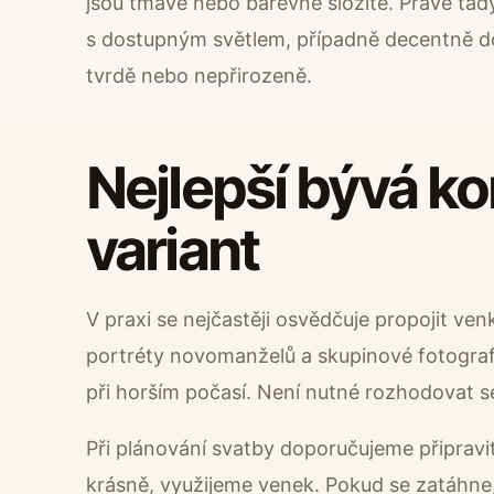
jsou tmavé nebo barevně složité. Právě ta
s dostupným světlem, případně decentně dop
tvrdě nebo nepřirozeně.
Nejlepší bývá k
variant
V praxi se nejčastěji osvědčuje propojit ve
portréty novomanželů a skupinové fotografi
při horším počasí. Není nutné rozhodovat se
Při plánování svatby doporučujeme připravit
krásně, využijeme venek. Pokud se zatáhne,