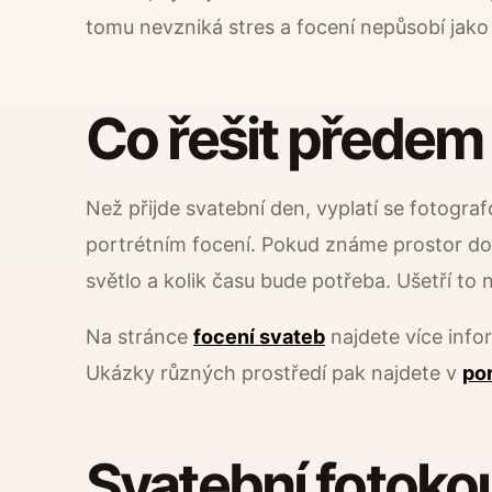
tomu nevzniká stres a focení nepůsobí jako
Co řešit předem
Než přijde svatební den, vyplatí se fotogra
portrétním focení. Pokud známe prostor d
světlo a kolik času bude potřeba. Ušetří t
Na stránce
focení svateb
najdete více info
Ukázky různých prostředí pak najdete v
por
Svatební fotoko