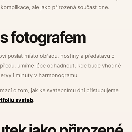
 komplikace, ale jako přirozená součást dne.
 s fotografem
fovi poslat místo obřadu, hostiny a představu o
opředu, umíme lépe odhadnout, kde bude vhodné
o nervy i minuty v harmonogramu.
rmací o tom, jak ke svatebnímu dni přistupujeme.
tfoliu svateb
.
utek jako přirozené