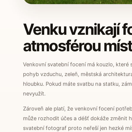
Venku vznikají f
atmosférou mís
Venkovní svatební focení má kouzlo, které s
pohyb vzduchu, zeleň, městská architektu
hloubku. Pokud máte svatbu na statku, zámk
nevyužít.
Zároveň ale platí, že venkovní focení potřeb
může rozhodit účes a déšť dokáže změnit
svatební fotograf proto neřeší jen hezké mís