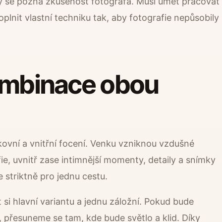
dy se pozná zkušenost fotografa. Musí umět pracovat
lnit vlastní techniku tak, aby fotografie nepůsobily
ombinace obou
nkovní a vnitřní focení. Venku vzniknou vzdušné
e, uvnitř zase intimnější momenty, detaily a snímky
 striktně pro jednu cestu.
 si hlavní variantu a jednu záložní. Pokud bude
 přesuneme se tam, kde bude světlo a klid. Díky