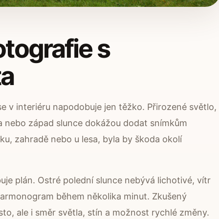
otografie s
ta
e v interiéru napodobuje jen těžko. Přirozené světlo,
ra nebo západ slunce dokážou dodat snímkům
u, zahradě nebo u lesa, byla by škoda okolí
uje plán. Ostré polední slunce nebývá lichotivé, vítr
 harmonogram během několika minut. Zkušený
to, ale i směr světla, stín a možnost rychlé změny.