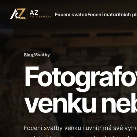
Focení svateb
Focení maturitních p
Blog
/
Svatby
Fotografo
venku neb
Focení svatby venku i uvnitř má své výh