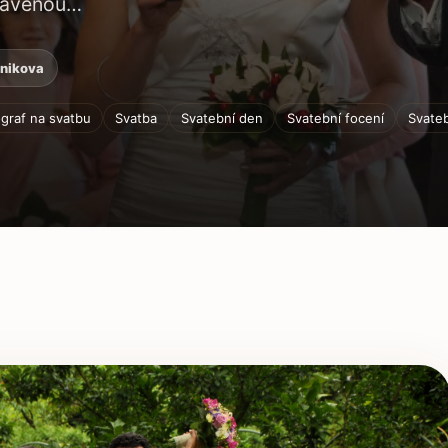
pravenou…
znikova
graf na svatbu
Svatba
Svatební den
Svatební focení
Svateb