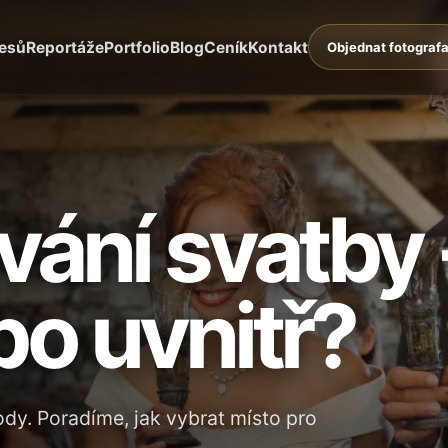
lesů
Reportáže
Portfolio
Blog
Ceník
Kontakt
Objednat fotograf
vání svatby 
o uvnitř?
ody. Poradíme, jak vybrat místo pro