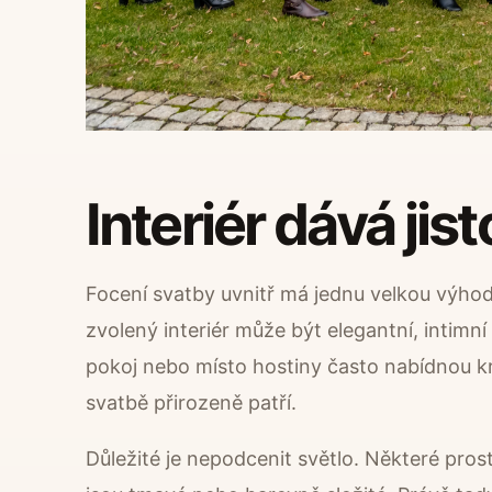
Interiér dává jist
Focení svatby uvnitř má jednu velkou výhodu
zvolený interiér může být elegantní, intimní
pokoj nebo místo hostiny často nabídnou krá
svatbě přirozeně patří.
Důležité je nepodcenit světlo. Některé pros