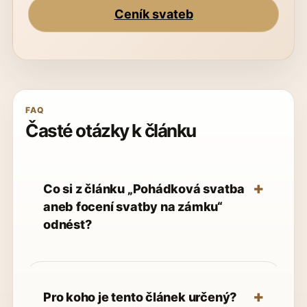
Ceník svateb
FAQ
Časté otázky k článku
Co si z článku „Pohádková svatba
aneb focení svatby na zámku“
odnést?
Pro koho je tento článek určený?