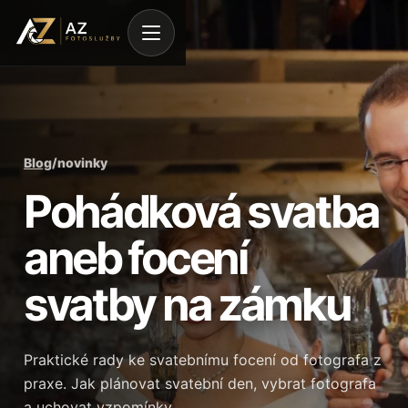
Blog
/
novinky
Pohádková svatba
aneb focení
svatby na zámku
Praktické rady ke svatebnímu focení od fotografa z
praxe. Jak plánovat svatební den, vybrat fotografa
a uchovat vzpomínky…