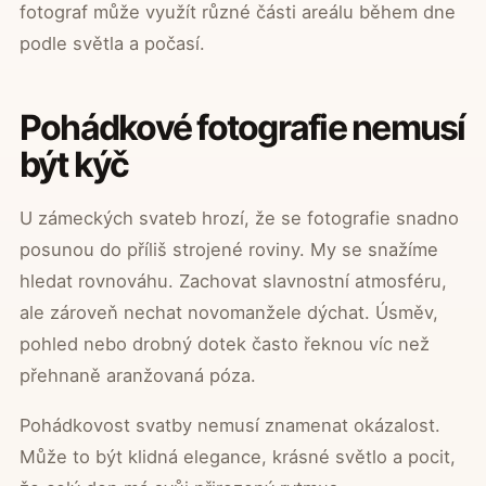
fotograf může využít různé části areálu během dne
podle světla a počasí.
Pohádkové fotografie nemusí
být kýč
U zámeckých svateb hrozí, že se fotografie snadno
posunou do příliš strojené roviny. My se snažíme
hledat rovnováhu. Zachovat slavnostní atmosféru,
ale zároveň nechat novomanžele dýchat. Úsměv,
pohled nebo drobný dotek často řeknou víc než
přehnaně aranžovaná póza.
Pohádkovost svatby nemusí znamenat okázalost.
Může to být klidná elegance, krásné světlo a pocit,