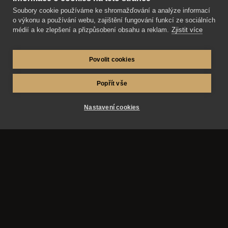
Přečíst článek
Soubory cookie používáme ke shromažďování a analýze informací
o výkonu a používání webu, zajištění fungování funkcí ze sociálních
médií a ke zlepšení a přizpůsobení obsahu a reklam.
Zjistit více
Povolit cookies
Popřít vše
Nastavení cookies
AZ-fotosluzby.eu – fotograf Matěj Škraňka a
fotograf Miroslav Kutík. Svatby, maturitní plesy a
reportážní fotografie v Hradci Králové, Pardubicích,
Praze a okolí.
Služby