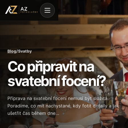
Blog
/
Svatby
Co připravit na
svatební focení?
Příprava na svatební focení nemusí být složitá.
Poradíme, co mít nachystané, kdy fotit detaily a jak
ušetřit čas během dne…