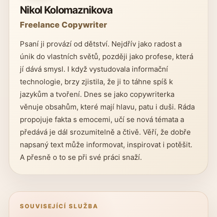
Nikol Kolomaznikova
Freelance Copywriter
Psaní ji provází od dětství. Nejdřív jako radost a
únik do vlastních světů, později jako profese, která
jí dává smysl. I když vystudovala informační
technologie, brzy zjistila, že ji to táhne spíš k
jazykům a tvoření. Dnes se jako copywriterka
věnuje obsahům, které mají hlavu, patu i duši. Ráda
propojuje fakta s emocemi, učí se nová témata a
předává je dál srozumitelně a čtivě. Věří, že dobře
napsaný text může informovat, inspirovat i potěšit.
A přesně o to se při své práci snaží.
SOUVISEJÍCÍ SLUŽBA