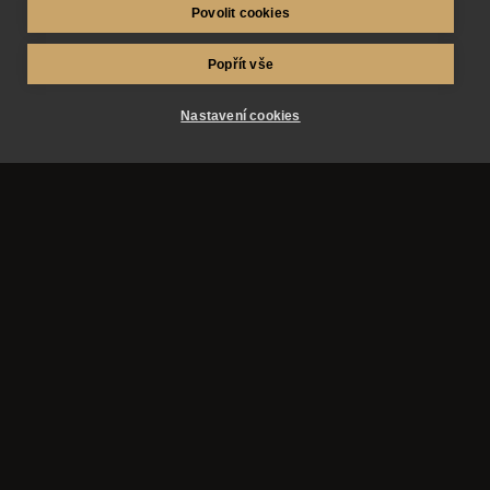
Povolit cookies
Služby
Popřít vše
Nastavení cookies
Obsah
Kontakt
© 2026 AZ-fotosluzby.eu
Storno podmínky
VOP