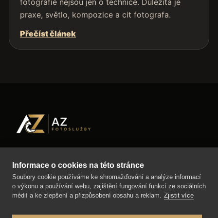
fotografie nejsou jen o technice. Důležitá je
praxe, světlo, kompozice a cit fotografa.
Přečíst článek
AZ-fotosluzby.eu – fotograf Matěj Škraňka a
Informace o cookies na této stránce
fotograf Miroslav Kutík. Svatby, maturitní plesy a
Soubory cookie používáme ke shromažďování a analýze informací
reportážní fotografie v Hradci Králové, Pardubicích,
o výkonu a používání webu, zajištění fungování funkcí ze sociálních
Praze a okolí.
médií a ke zlepšení a přizpůsobení obsahu a reklam.
Zjistit více