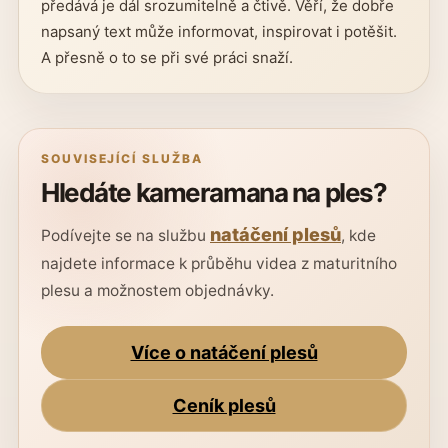
předává je dál srozumitelně a čtivě. Věří, že dobře
napsaný text může informovat, inspirovat i potěšit.
A přesně o to se při své práci snaží.
SOUVISEJÍCÍ SLUŽBA
Hledáte kameramana na ples?
natáčení plesů
Podívejte se na službu
, kde
najdete informace k průběhu videa z maturitního
plesu a možnostem objednávky.
Více o natáčení plesů
Ceník plesů