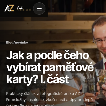
Blog
/
novinky
Jak a podle čeho
vybírat paměťové
karty? I. část
Praktický článek z fotografické praxe AZ
Fotoslužby. Inspirace, zkušenosti a tipy pro lepší
fotografie ze svateb, plesů i…