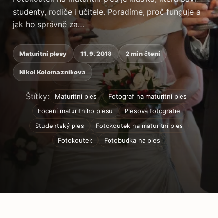
studenty, rodiče i učitele. Poradíme, proč funguje a
jak ho správně za…
Maturitní plesy
11. 9. 2018
2 min čtení
Nikol Kolomaznikova
Štítky:
Maturitní ples
Fotograf na maturitní ples
Focení maturitního plesu
Plesová fotografie
Studentský ples
Fotokoutek na maturitní ples
Fotokoutek
Fotobudka na ples
Obsah článku