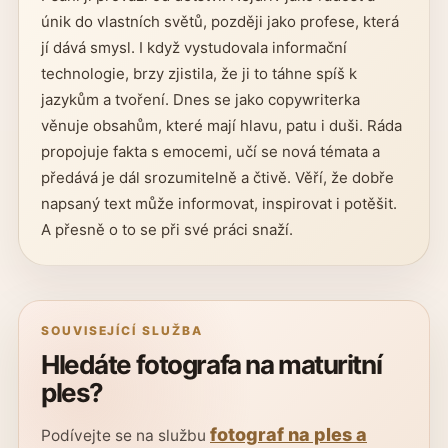
únik do vlastních světů, později jako profese, která
jí dává smysl. I když vystudovala informační
technologie, brzy zjistila, že ji to táhne spíš k
jazykům a tvoření. Dnes se jako copywriterka
věnuje obsahům, které mají hlavu, patu i duši. Ráda
propojuje fakta s emocemi, učí se nová témata a
předává je dál srozumitelně a čtivě. Věří, že dobře
napsaný text může informovat, inspirovat i potěšit.
A přesně o to se při své práci snaží.
SOUVISEJÍCÍ SLUŽBA
Hledáte fotografa na maturitní
ples?
fotograf na ples a
Podívejte se na službu