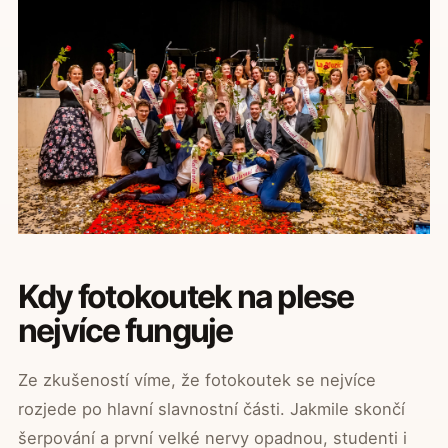
Kdy fotokoutek na plese
nejvíce funguje
Ze zkušeností víme, že fotokoutek se nejvíce
rozjede po hlavní slavnostní části. Jakmile skončí
šerpování a první velké nervy opadnou, studenti i