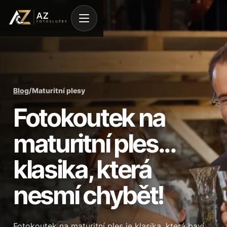
Blog
/
Maturitní plesy
Fotokoutek na
maturitní ples...
klasika, která
nesmí chybět!
Fotokoutek na maturitní ples je klasika, která baví