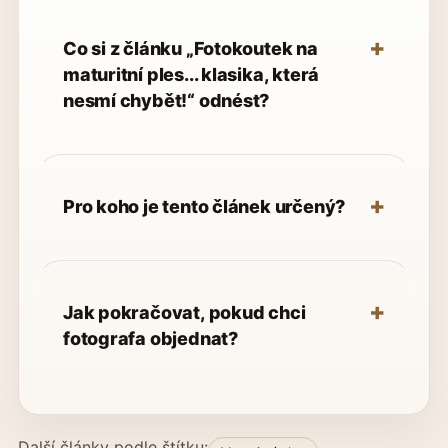
Co si z článku „Fotokoutek na
maturitní ples... klasika, která
nesmí chybět!“ odnést?
Pro koho je tento článek určený?
Jak pokračovat, pokud chci
fotografa objednat?
Další články podle štítku: