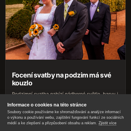
Focení svatby na podzim má své
kouzlo
Podzimní svatba nabízí nádherné světlo, barvy i
atmosféru. Přečtěte si, jak focení svatby na
Informace o cookies na této stránce
podzim naplánovat a na co myslet.
Soubory cookie používáme ke shromažďování a analýze informací
o výkonu a používání webu, zajištění fungování funkcí ze sociálních
Přečíst článek
médií a ke zlepšení a přizpůsobení obsahu a reklam.
Zjistit více