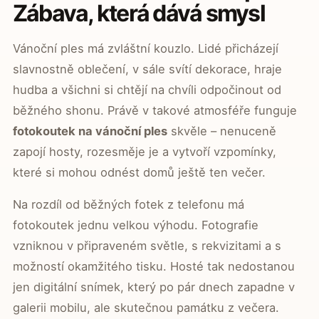
Zábava, která dává smysl
Vánoční ples má zvláštní kouzlo. Lidé přicházejí
slavnostně oblečení, v sále svítí dekorace, hraje
hudba a všichni si chtějí na chvíli odpočinout od
běžného shonu. Právě v takové atmosféře funguje
fotokoutek na vánoční ples
skvěle – nenuceně
zapojí hosty, rozesměje je a vytvoří vzpomínky,
které si mohou odnést domů ještě ten večer.
Na rozdíl od běžných fotek z telefonu má
fotokoutek jednu velkou výhodu. Fotografie
vzniknou v připraveném světle, s rekvizitami a s
možností okamžitého tisku. Hosté tak nedostanou
jen digitální snímek, který po pár dnech zapadne v
galerii mobilu, ale skutečnou památku z večera.