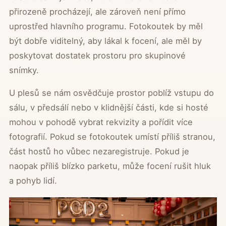
přirozeně procházejí, ale zároveň není přímo
uprostřed hlavního programu. Fotokoutek by měl
být dobře viditelný, aby lákal k focení, ale měl by
poskytovat dostatek prostoru pro skupinové
snímky.
U plesů se nám osvědčuje prostor poblíž vstupu do
sálu, v předsálí nebo v klidnější části, kde si hosté
mohou v pohodě vybrat rekvizity a pořídit více
fotografií. Pokud se fotokoutek umístí příliš stranou,
část hostů ho vůbec nezaregistruje. Pokud je
naopak příliš blízko parketu, může focení rušit hluk
a pohyb lidí.