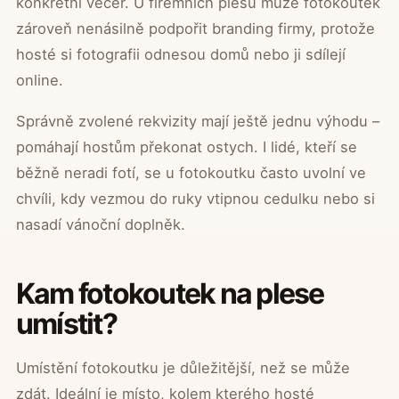
konkrétní večer. U firemních plesů může fotokoutek
zároveň nenásilně podpořit branding firmy, protože
hosté si fotografii odnesou domů nebo ji sdílejí
online.
Správně zvolené rekvizity mají ještě jednu výhodu –
pomáhají hostům překonat ostych. I lidé, kteří se
běžně neradi fotí, se u fotokoutku často uvolní ve
chvíli, kdy vezmou do ruky vtipnou cedulku nebo si
nasadí vánoční doplněk.
Kam fotokoutek na plese
umístit?
Umístění fotokoutku je důležitější, než se může
zdát. Ideální je místo, kolem kterého hosté