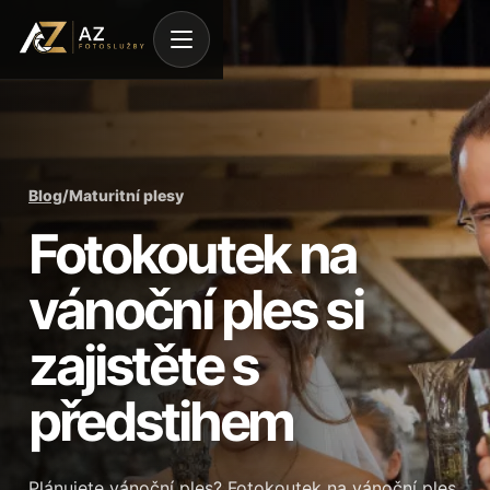
Blog
/
Maturitní plesy
Fotokoutek na
vánoční ples si
zajistěte s
předstihem
Plánujete vánoční ples? Fotokoutek na vánoční ples