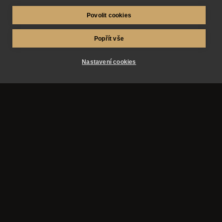
Povolit cookies
Popřít vše
Nastavení cookies
AZ-fotosluzby.eu – fotograf Matěj Škraňka a
fotograf Miroslav Kutík. Svatby, maturitní plesy a
reportážní fotografie v Hradci Králové, Pardubicích,
Praze a okolí.
Služby