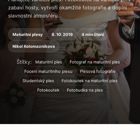
zabaví hosty, vytvoří okamžité fotografie a doplní
slavnostní atmosféru…
Maturitní plesy
8. 10. 2019
4 min čtení
Nikol Kolomaznikova
Štítky:
Maturitní ples
Fotograf na maturitní ples
Focení maturitního plesu
Plesová fotografie
Studentský ples
Fotokoutek na maturitní ples
Fotokoutek
Fotobudka na ples
Obsah článku