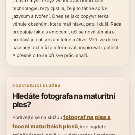
jí dává smysl. I když vystudovala informační
technologie, brzy zjistila, že ji to táhne spíš k
jazykům a tvoření. Dnes se jako copywriterka
věnuje obsahům, které mají hlavu, patu i duši. Ráda
propojuje fakta s emocemi, učí se nová témata a
předává je dál srozumitelně a čtivě. Věří, že dobře
napsaný text může informovat, inspirovat i potěšit.
A přesně o to se při své práci snaží.
SOUVISEJÍCÍ SLUŽBA
Hledáte fotografa na maturitní
ples?
fotograf na ples a
Podívejte se na službu
focení maturitních plesů
, kde najdete