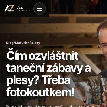
Blog
/
Maturitní plesy
Čím ozvláštnit
taneční zábavy a
plesy? Třeba
fotokoutkem!
Fotokoutek na ples nebo taneční zábavu rozproudí