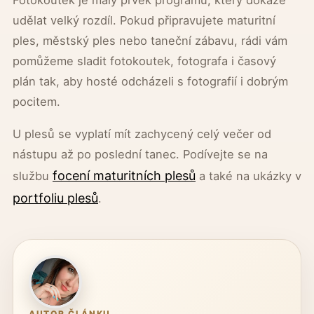
Fotokoutek je malý prvek programu, který dokáže
udělat velký rozdíl. Pokud připravujete maturitní
ples, městský ples nebo taneční zábavu, rádi vám
pomůžeme sladit fotokoutek, fotografa i časový
plán tak, aby hosté odcházeli s fotografií i dobrým
pocitem.
U plesů se vyplatí mít zachycený celý večer od
nástupu až po poslední tanec. Podívejte se na
focení maturitních plesů
službu
a také na ukázky v
portfoliu plesů
.
AUTOR ČLÁNKU