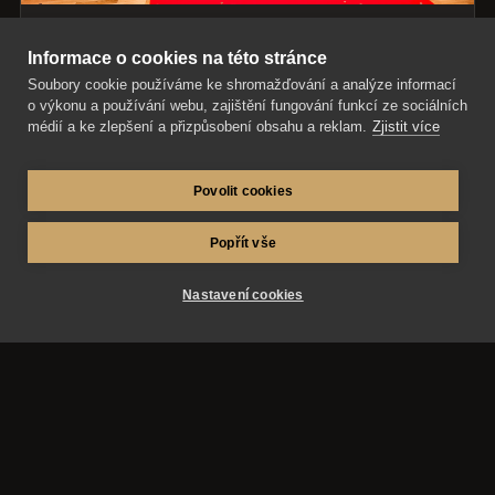
Plesová sezóna se blíží aneb, jak
Informace o cookies na této stránce
Soubory cookie používáme ke shromažďování a analýze informací
fotografovat maturitní ples?
o výkonu a používání webu, zajištění fungování funkcí ze sociálních
médií a ke zlepšení a přizpůsobení obsahu a reklam.
Zjistit více
Focení maturitního plesu vyžaduje zkušenost,
přípravu a schopnost zachytit slavnostní i
spontánní okamžiky večera.
Povolit cookies
Přečíst článek
Popřít vše
Nastavení cookies