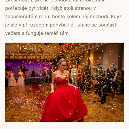
potřebuje být vidět. Když stojí stranou v
zapomenutém rohu, hosté kolem něj nechodí. Když
je ale v přirozeném pohybu lidí, stane se součástí
večera a funguje téměř sám.