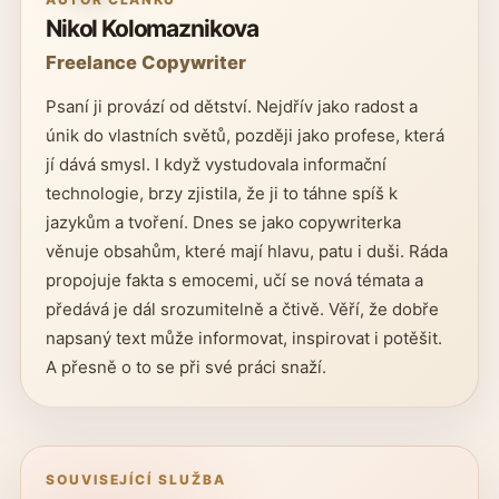
Nikol Kolomaznikova
Freelance Copywriter
Psaní ji provází od dětství. Nejdřív jako radost a
únik do vlastních světů, později jako profese, která
jí dává smysl. I když vystudovala informační
technologie, brzy zjistila, že ji to táhne spíš k
jazykům a tvoření. Dnes se jako copywriterka
věnuje obsahům, které mají hlavu, patu i duši. Ráda
propojuje fakta s emocemi, učí se nová témata a
předává je dál srozumitelně a čtivě. Věří, že dobře
napsaný text může informovat, inspirovat i potěšit.
A přesně o to se při své práci snaží.
SOUVISEJÍCÍ SLUŽBA