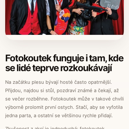
Fotokoutek funguje i tam, kde
se lidé teprve rozkoukávají
Na začátku plesu bývají hosté často opatrnější.
Přijdou, najdou si stůl, pozdraví známé a čekají, až
se večer rozběhne. Fotokoutek může v takové chvíli
výborně prolomit první ostych. Stačí, aby se vyfotila
jedna parta, a ostatní se většinou rychle přidají.
Zkušenost z akcí je jednoduchá: fotokoutek