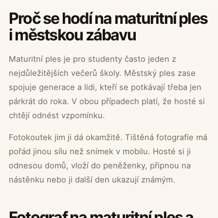
Proč se hodí na maturitní ples
i městskou zábavu
Maturitní ples je pro studenty často jeden z
nejdůležitějších večerů školy. Městský ples zase
spojuje generace a lidi, kteří se potkávají třeba jen
párkrát do roka. V obou případech platí, že hosté si
chtějí odnést vzpomínku.
Fotokoutek jim ji dá okamžitě. Tištěná fotografie má
pořád jinou sílu než snímek v mobilu. Hosté si ji
odnesou domů, vloží do peněženky, připnou na
nástěnku nebo ji další den ukazují známým.
Fotograf na maturitní ples a