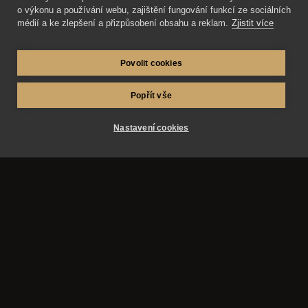
o výkonu a používání webu, zajištění fungování funkcí ze sociálních
médií a ke zlepšení a přizpůsobení obsahu a reklam.
Zjistit více
Povolit cookies
Popřít vše
Nastavení cookies
AZ-fotosluzby.eu – fotograf Matěj Škraňka a
fotograf Miroslav Kutík. Svatby, maturitní plesy a
reportážní fotografie v Hradci Králové, Pardubicích,
Praze a okolí.
Služby