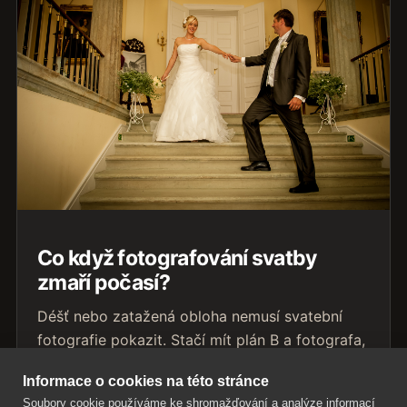
Co když fotografování svatby
zmaří počasí?
Déšť nebo zatažená obloha nemusí svatební
fotografie pokazit. Stačí mít plán B a fotografa,
který umí pracovat s každým světlem.
Informace o cookies na této stránce
Přečíst článek
Soubory cookie používáme ke shromažďování a analýze informací