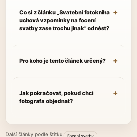
Co si z článku „Svatební fotokniha
uchová vzpomínky na focení
svatby zase trochu jinak“ odnést?
Pro koho je tento článek určený?
Jak pokračovat, pokud chci
fotografa objednat?
Další články podle štítku:
Focení svatby