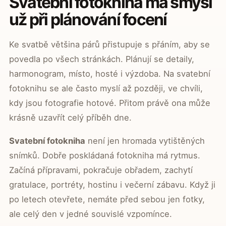
Svatební fotokniha má smysl
už při plánování focení
Ke svatbě většina párů přistupuje s přáním, aby se
povedla po všech stránkách. Plánují se detaily,
harmonogram, místo, hosté i výzdoba. Na svatební
fotoknihu se ale často myslí až později, ve chvíli,
kdy jsou fotografie hotové. Přitom právě ona může
krásně uzavřít celý příběh dne.
Svatební fotokniha
není jen hromada vytištěných
snímků. Dobře poskládaná fotokniha má rytmus.
Začíná přípravami, pokračuje obřadem, zachytí
gratulace, portréty, hostinu i večerní zábavu. Když ji
po letech otevřete, nemáte před sebou jen fotky,
ale celý den v jedné souvislé vzpomínce.