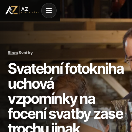
Blog
/
Svatby
Svatební fotokniha
uchová
vzpomínky na
focení svatby zase
trochu jinak