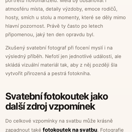
portrétů novomanželů. Měla by obsahovat i
atmosféru místa, detaily výzdoby, emoce rodičů,
hosty, smích u stolu a momenty, které se děly mimo
hlavní pozornost. Právě ty často po letech
připomenou, jaký ten den opravdu byl.
Zkušený svatební fotograf při focení myslí i na
výsledný příběh. Nefotí jen jednotlivé události, ale
skládá vizuální materiál tak, aby z něj později šla
vytvořit přirozená a pestrá fotokniha.
Svatební fotokoutek jako
další zdroj vzpomínek
Do celkové vzpomínky na svatbu může krásně
fotokoutek na svatbu
zapadnout také
. Fotografie