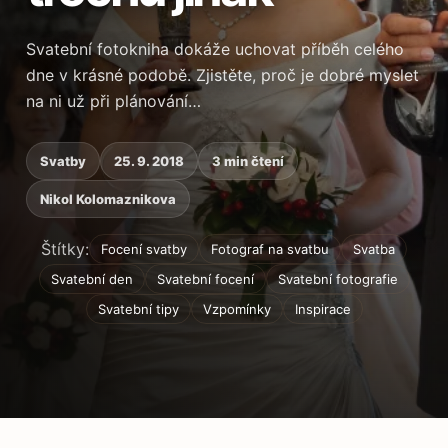
Svatební fotokniha dokáže uchovat příběh celého
dne v krásné podobě. Zjistěte, proč je dobré myslet
na ni už při plánování…
Svatby
25. 9. 2018
3 min čtení
Nikol Kolomaznikova
Štítky:
Focení svatby
Fotograf na svatbu
Svatba
Svatební den
Svatební focení
Svatební fotografie
Svatební tipy
Vzpomínky
Inspirace
Obsah článku