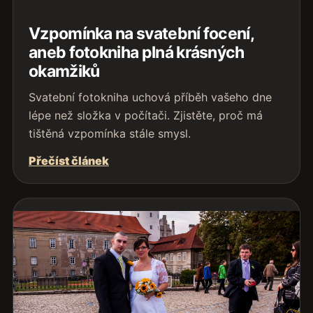
Vzpomínka na svatební focení,
aneb fotokniha plná krásných
okamžiků
Svatební fotokniha uchová příběh vašeho dne
lépe než složka v počítači. Zjistěte, proč má
tištěná vzpomínka stále smysl.
Přečíst článek