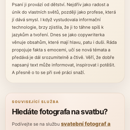
Psaní ji provází od dětství. Nejdřív jako radost a
únik do vlastních světů, později jako profese, která
jí dává smysl. I když vystudovala informační
technologie, brzy zjistila, že ji to táhne spíš k
jazykům a tvoření. Dnes se jako copywriterka
věnuje obsahům, které mají hlavu, patu i duši. Ráda
propojuje fakta s emocemi, učí se nová témata a
předává je dál srozumitelně a čtivě. Věří, že dobře
napsaný text může informovat, inspirovat i potěšit.
A přesně o to se při své práci snaží.
SOUVISEJÍCÍ SLUŽBA
Hledáte fotografa na svatbu?
svatební fotograf a
Podívejte se na službu