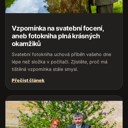
Vzpomínka na svatební focení,
aneb fotokniha plná krásných
okamžiků
Svatební fotokniha uchová příběh vašeho dne
lépe než složka v počítači. Zjistěte, proč má
tištěná vzpomínka stále smysl.
Přečíst článek