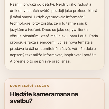
Psaní ji provází od dětství. Nejdřív jako radost a
únik do vlastních světů, později jako profese, která
jí dává smysl. I když vystudovala informační
technologie, brzy zjistila, že ji to táhne spíš k
jazykům a tvoření. Dnes se jako copywriterka
věnuje obsahům, které mají hlavu, patu i duši. Ráda
propojuje fakta s emocemi, učí se nová témata a
předává je dál srozumitelně a čtivě. Věří, že dobře
napsaný text může informovat, inspirovat i potěšit.
A přesně o to se při své práci snaží.
SOUVISEJÍCÍ SLUŽBA
Hledáte kameramana na
svatbu?