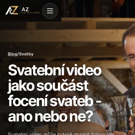
Blog
/
Svatby
Svatební video
jako součást
focení svateb -
ano nebo ne?
Svatební video může krásně doplnit fotografie.