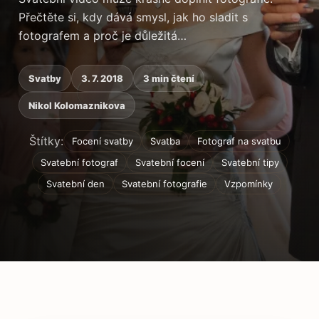
Přečtěte si, kdy dává smysl, jak ho sladit s
fotografem a proč je důležitá…
Svatby
3. 7. 2018
3 min čtení
Nikol Kolomaznikova
Štítky:
Focení svatby
Svatba
Fotograf na svatbu
Svatební fotograf
Svatební focení
Svatební tipy
Svatební den
Svatební fotografie
Vzpomínky
Obsah článku