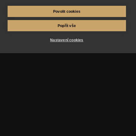
Povolit cookies
Popřít vše
Nastavení cookies
AZ-fotosluzby.eu – fotograf Matěj Škraňka a
fotograf Miroslav Kutík. Svatby, maturitní plesy a
reportážní fotografie v Hradci Králové, Pardubicích,
Praze a okolí.
Služby
Obsah