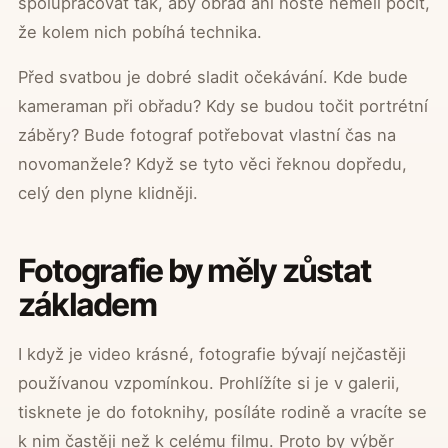
spolupracovat tak, aby obřad ani hosté neměli pocit,
že kolem nich pobíhá technika.
Před svatbou je dobré sladit očekávání. Kde bude
kameraman při obřadu? Kdy se budou točit portrétní
záběry? Bude fotograf potřebovat vlastní čas na
novomanžele? Když se tyto věci řeknou dopředu,
celý den plyne klidněji.
Fotografie by měly zůstat
základem
I když je video krásné, fotografie bývají nejčastěji
používanou vzpomínkou. Prohlížíte si je v galerii,
tisknete je do fotoknihy, posíláte rodině a vracíte se
k nim častěji než k celému filmu. Proto by výběr