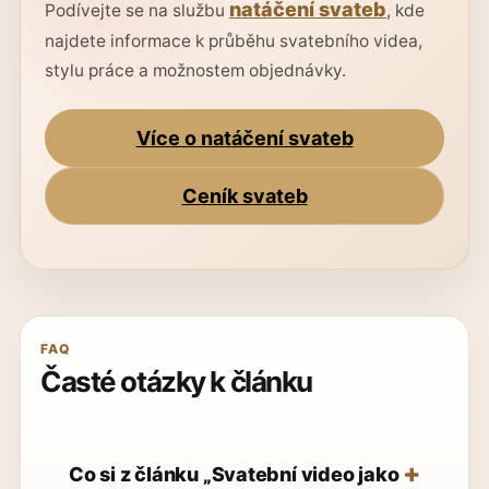
natáčení svateb
Podívejte se na službu
, kde
najdete informace k průběhu svatebního videa,
stylu práce a možnostem objednávky.
Více o natáčení svateb
Ceník svateb
FAQ
Časté otázky k článku
Co si z článku „Svatební video jako