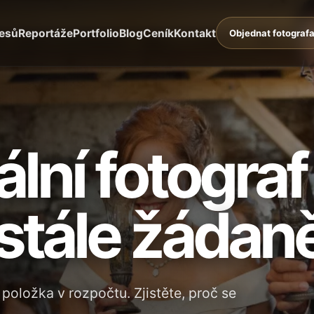
lesů
Reportáže
Portfolio
Blog
Ceník
Kontakt
Objednat fotograf
lní fotograf
stále žádaně
 položka v rozpočtu. Zjistěte, proč se