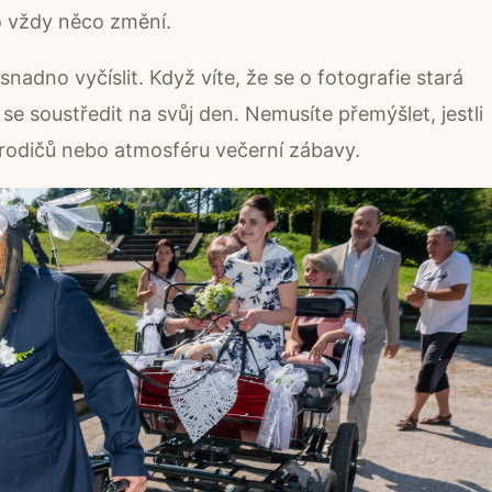
o vždy něco změní.
í snadno vyčíslit. Když víte, že se o fotografie stará
se soustředit na svůj den. Nemusíte přemýšlet, jestli
í rodičů nebo atmosféru večerní zábavy.