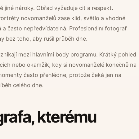
ně jiné nároky. Obřad vyžaduje cit a respekt.
Portréty novomanželů zase klid, světlo a vhodné
á a často nepředvídatelná. Profesionální fotograf
y bez toho, aby rušil průběh dne.
 vznikají mezi hlavními body programu. Krátký pohled
ulacích nebo okamžik, kdy si novomanželé konečně na
momenty často přehlédne, protože čeká jen na
říběh celého dne.
grafa, kterému