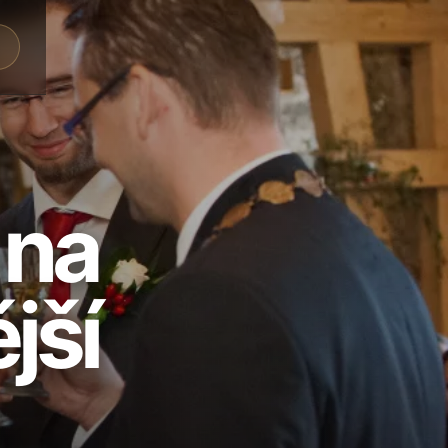
a
 na
jší