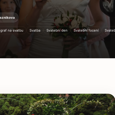
maznikova
graf na svatbu
Svatba
Svatební den
Svatební focení
Svateb