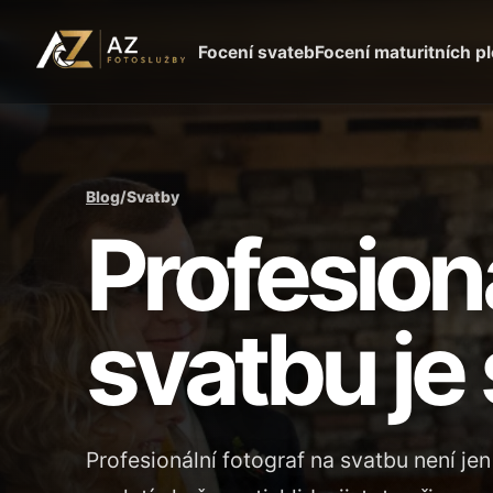
Focení svateb
Focení maturitních p
Blog
/
Svatby
Profesioná
svatbu je 
Profesionální fotograf na svatbu není jen