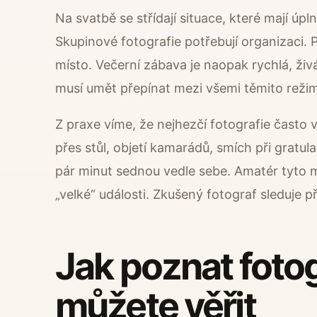
Na svatbě se střídají situace, které mají úpl
Skupinové fotografie potřebují organizaci. 
místo. Večerní zábava je naopak rychlá, živ
musí umět přepínat mezi všemi těmito režim
Z praxe víme, že nejhezčí fotografie často
přes stůl, objetí kamarádů, smích při grat
pár minut sednou vedle sebe. Amatér tyto 
„velké“ události. Zkušený fotograf sleduje p
Jak poznat foto
můžete věřit