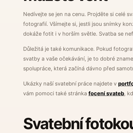
Nedívejte se jen na cenu. Projděte si celé s
fotografií. Všímejte si, jestli jsou snímky ko
dokáže fotit i v horším světle. Svatba se ne
Důležitá je také komunikace. Pokud fotogr
svatby a vaše očekávání, je to dobré znamen
spolupráce, která začíná dávno před samo
Ukázky naší svatební práce najdete v
portf
vám pomoci také stránka
focení svateb
, k
Svatební fotoko