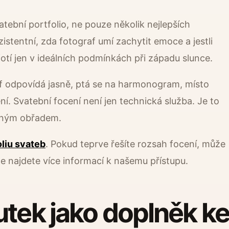
vatební portfolio, ne pouze několik nejlepších
nzistentní, zda fotograf umí zachytit emoce a jestli
fotí jen v ideálních podmínkách při západu slunce.
af odpovídá jasně, ptá se na harmonogram, místo
í. Svatební focení není jen technická služba. Je to
tným obřadem.
oliu svateb
. Pokud teprve řešíte rozsah focení, může
de najdete více informací k našemu přístupu.
utek jako doplněk ke