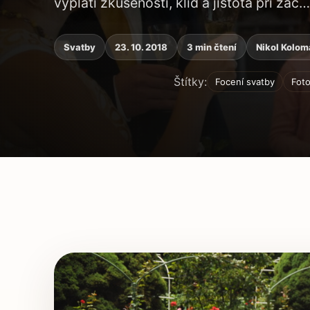
vyplatí zkušenosti, klid a jistota při zac…
Svatby
23. 10. 2018
3 min čtení
Nikol Kolo
Štítky:
Focení svatby
Foto
Obsah článku