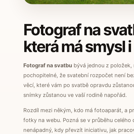
Fotograf na svat
která má smysl i
Fotograf na svatbu
bývá jednou z položek, 
pochopitelné, že svatební rozpočet není be
věcí, které vám po svatbě opravdu zůstanou
snímky zůstanou ve vaší rodině napořád.
Rozdíl mezi někým, kdo má fotoaparát, a p
fotky na webu. Pozná se v průběhu celého d
nenápadný, kdy převzít iniciativu, jak pracov