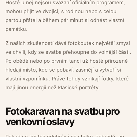
Hosté u něj nejsou svázaní oficiálním programem,
mohou přijít ve dvojici, s rodinou nebo s celou
partou přátel a během pár minut si odnést vlastní
památku.
Z našich zkušeností dává fotokoutek největší smysl
ve chvíli, kdy se svatba přehoupne do volnější části.
Po obědě nebo po prvním tanci už hosté přirozeně
hledají místo, kde se pobaví, zasmějí a vytvoří si
vlastní vzpomínku. Právě tehdy vznikají fotky, které
mají jinou energii než klasické portréty.
Fotokaravan na svatbu pro
venkovní oslavy
Pokud se svatba odehrává na statku, zahradě, ve