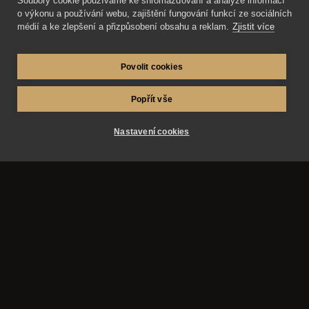
Soubory cookie používáme ke shromažďování a analýze informací
o výkonu a používání webu, zajištění fungování funkcí ze sociálních
médií a ke zlepšení a přizpůsobení obsahu a reklam.
Zjistit více
Povolit cookies
Popřít vše
Nastavení cookies
AZ-fotosluzby.eu – fotograf Matěj Škraňka a
fotograf Miroslav Kutík. Svatby, maturitní plesy a
reportážní fotografie v Hradci Králové, Pardubicích,
Praze a okolí.
Služby