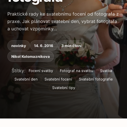
Praktické rady ke svatebnímu focení od fotografa z
praxe. Jak plánovat svatební den, vybrat fotografa
a uchovat vzpomínky…
novinky
14. 6. 2016
3 min čtení
Nikol Kolomaznikova
Štítky:
Focení svatby
Fotograf na svatbu
Svatba
Svatební den
Svatební focení
Svatební fotografie
Svatební tipy
Obsah článku