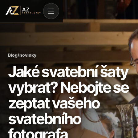
Blog
/
novinky
Jaké svatební šaty
vybrat? Nebojte se
zeptat vašeho
svatebního
fotografa