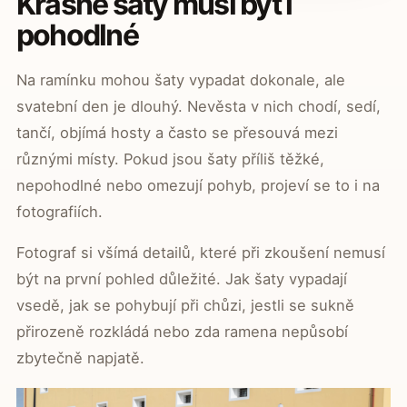
Krásné šaty musí být i
pohodlné
Na ramínku mohou šaty vypadat dokonale, ale
svatební den je dlouhý. Nevěsta v nich chodí, sedí,
tančí, objímá hosty a často se přesouvá mezi
různými místy. Pokud jsou šaty příliš těžké,
nepohodlné nebo omezují pohyb, projeví se to i na
fotografiích.
Fotograf si všímá detailů, které při zkoušení nemusí
být na první pohled důležité. Jak šaty vypadají
vsedě, jak se pohybují při chůzi, jestli se sukně
přirozeně rozkládá nebo zda ramena nepůsobí
zbytečně napjatě.