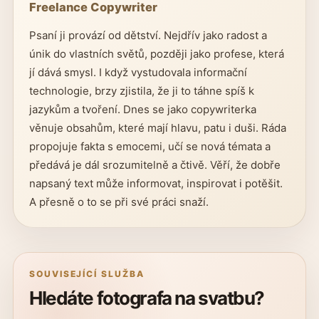
Freelance Copywriter
Psaní ji provází od dětství. Nejdřív jako radost a
únik do vlastních světů, později jako profese, která
jí dává smysl. I když vystudovala informační
technologie, brzy zjistila, že ji to táhne spíš k
jazykům a tvoření. Dnes se jako copywriterka
věnuje obsahům, které mají hlavu, patu i duši. Ráda
propojuje fakta s emocemi, učí se nová témata a
předává je dál srozumitelně a čtivě. Věří, že dobře
napsaný text může informovat, inspirovat i potěšit.
A přesně o to se při své práci snaží.
SOUVISEJÍCÍ SLUŽBA
Hledáte fotografa na svatbu?