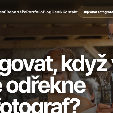
lesů
Reportáže
Portfolio
Blog
Ceník
Kontakt
Objednat fotograf
govat, když
 odřekne
fotograf?