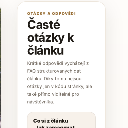
OTÁZKY A ODPOVĚDI
Časté
otázky k
článku
Krátké odpovědi vycházejí z
FAQ strukturovaných dat
článku. Díky tomu nejsou
otázky jen v kódu stránky, ale
také přímo viditelné pro
návštěvníka.
Co si z článku
„Jak zareagovat,