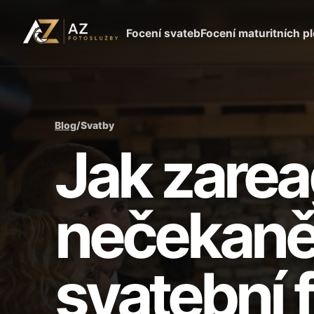
Focení svateb
Focení maturitních p
Blog
/
Svatby
Jak zarea
nečekaně
svatební 