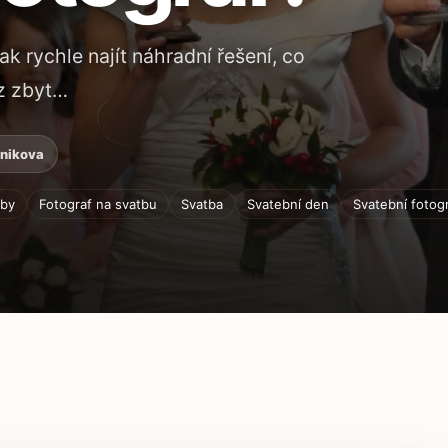
k rychle najít náhradní řešení, co
ez zbyt…
znikova
tby
Fotograf na svatbu
Svatba
Svatební den
Svatební fotog