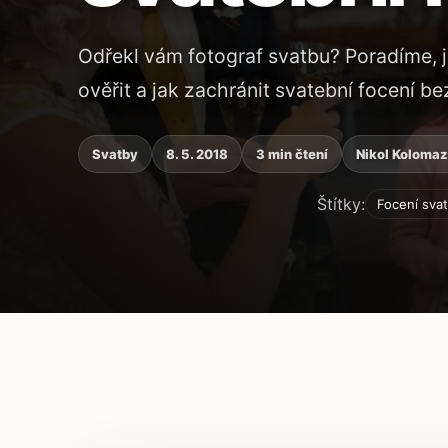
Odřekl vám fotograf svatbu? Poradíme, ja
ověřit a jak zachránit svatební focení b
Svatby
8. 5. 2018
3 min čtení
Nikol Koloma
Štítky:
Focení sva
Obsah článku