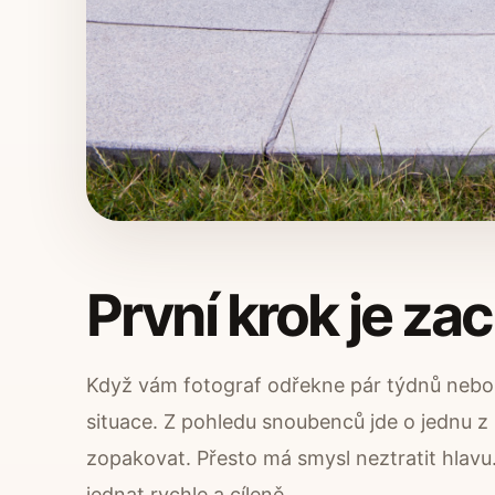
První krok je zac
Když vám fotograf odřekne pár týdnů nebo 
situace. Z pohledu snoubenců jde o jednu z
zopakovat. Přesto má smysl neztratit hlavu.
jednat rychle a cíleně.