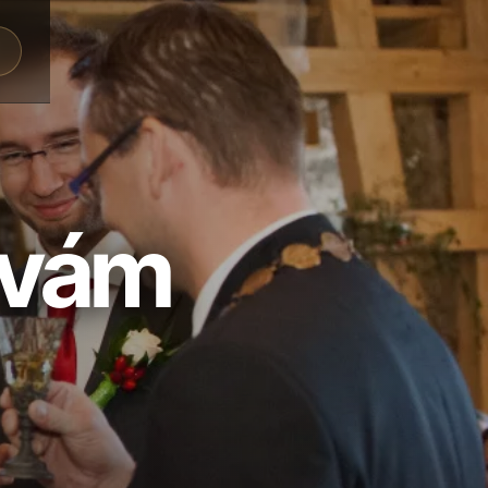
a
 vám