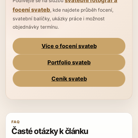
svatební fotograf a
Podívejte se na službu
focení svateb
, kde najdete průběh focení,
svatební balíčky, ukázky práce i možnost
objednávky termínu.
Více o focení svateb
Portfolio svateb
Ceník svateb
FAQ
Časté otázky k článku