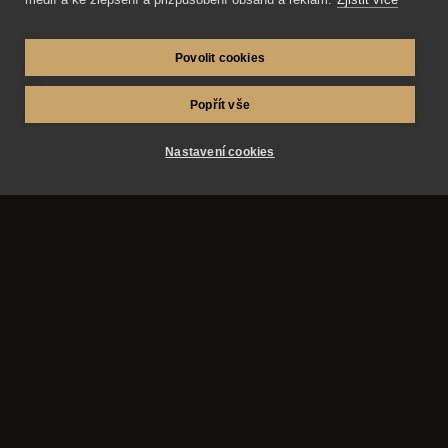
Povolit cookies
Co všechno by měl zajistit fotograf
na svatbu?
Popřít vše
Fotograf na svatbu by neměl jen přijít a fotit.
Nastavení cookies
Zjistěte, co všechno má dobrý svatební
fotograf řešit předem, během dne i po svatbě.
Přečíst článek