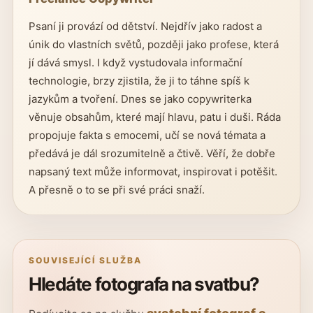
Psaní ji provází od dětství. Nejdřív jako radost a
únik do vlastních světů, později jako profese, která
jí dává smysl. I když vystudovala informační
technologie, brzy zjistila, že ji to táhne spíš k
jazykům a tvoření. Dnes se jako copywriterka
věnuje obsahům, které mají hlavu, patu i duši. Ráda
propojuje fakta s emocemi, učí se nová témata a
předává je dál srozumitelně a čtivě. Věří, že dobře
napsaný text může informovat, inspirovat i potěšit.
A přesně o to se při své práci snaží.
SOUVISEJÍCÍ SLUŽBA
Hledáte fotografa na svatbu?