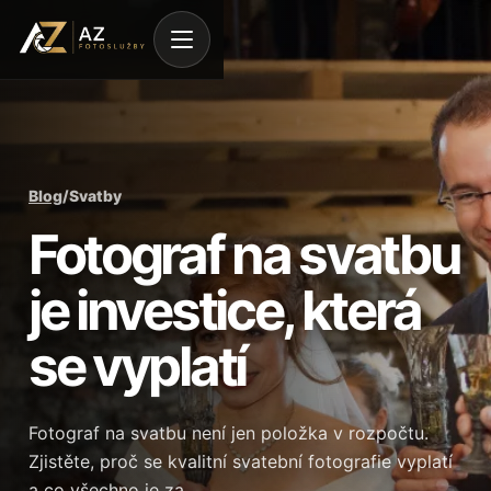
Blog
/
Svatby
Fotograf na svatbu
je investice, která
se vyplatí
Fotograf na svatbu není jen položka v rozpočtu.
Zjistěte, proč se kvalitní svatební fotografie vyplatí
a co všechno je za…