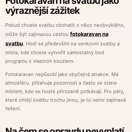
Fotokaravan na svatbu jako
výraznější zážitek
Pokud chcete svatbu obohatit o něco neobvyklého,
fotokaravan na
může být zajímavou cestou
svatbu
. Hodí se především na venkovní svatby a
místa, kde chcete vytvořit samostatný bod
programu s vlastním kouzlem.
Fotokaravan nepůsobí jako obyčejná atrakce. Má
atmosféru, přitahuje pozornost a často se stane
místem, kde se hosté přirozeně potkávají. Pro páry,
které chtějí svatbu trochu jinou, je to velmi zajímavé
řešení.
Na čem se opravdu nevyplatí