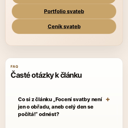
Portfolio svateb
Ceník svateb
FAQ
Časté otázky k článku
Co si z článku „Focení svatby není
jen o obřadu, aneb celý den se
počítá!“ odnést?