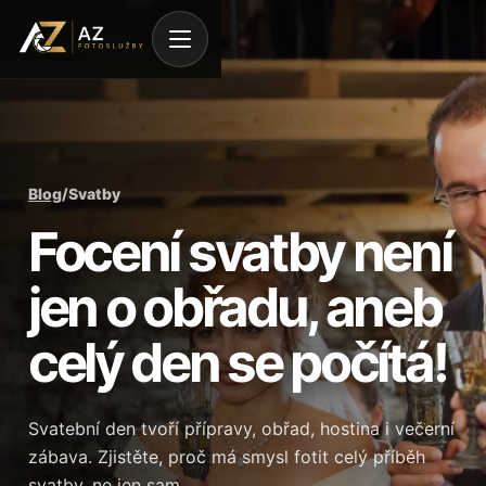
Blog
/
Svatby
Focení svatby není
jen o obřadu, aneb
celý den se počítá!
Svatební den tvoří přípravy, obřad, hostina i večerní
zábava. Zjistěte, proč má smysl fotit celý příběh
svatby, ne jen sam…