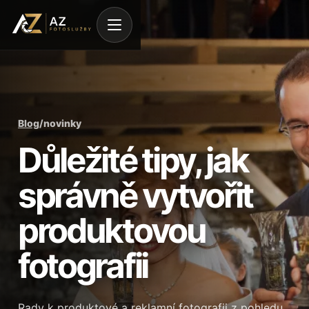
Blog
/
novinky
Důležité tipy, jak
správně vytvořit
produktovou
fotografii
Rady k produktové a reklamní fotografii z pohledu