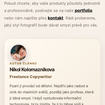
Pokud chcete, aby vaše produkty působily jednotně
portfolio
a profesionálně, podívejte se na naše
kontakt
nebo nám napište přes
. Rádi probereme,
jaký styl fotografií bude dávat smysl právě pro vás.
AUTOR ČLÁNKU
Nikol Kolomaznikova
Freelance Copywriter
Psaní ji provází od dětství. Nejdřív jako radost a
únik do vlastních světů, později jako profese, která
jí dává smysl. I když vystudovala informační
technologie, brzy zjistila, že ji to táhne spíš k