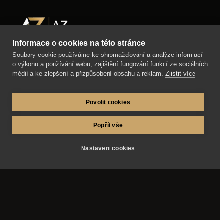
Informace o cookies na této stránce
Soubory cookie používáme ke shromažďování a analýze informací
AZ-fotosluzby.eu – fotograf Matěj Škraňka a
o výkonu a používání webu, zajištění fungování funkcí ze sociálních
fotograf Miroslav Kutík. Svatby, maturitní plesy a
médií a ke zlepšení a přizpůsobení obsahu a reklam.
Zjistit více
reportážní fotografie v Hradci Králové, Pardubicích,
Praze a okolí.
Povolit cookies
Popřít vše
Služby
Nastavení cookies
Obsah