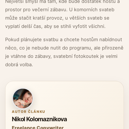
Největší smysl má tam, kde bude dostatek hostů a
prostor pro večerní zábavu. U komorních svateb
může stačit kratší provoz, u větších svateb se
vyplatí delší čas, aby se stihli vyfotit všichni.
Pokud plánujete svatbu a chcete hostům nabídnout
něco, co je nebude nutit do programu, ale přirozeně
je vtáhne do zábavy, svatební fotokoutek je velmi
dobrá volba.
AUTOR ČLÁNKU
Nikol Kolomaznikova
Freelance Copywriter