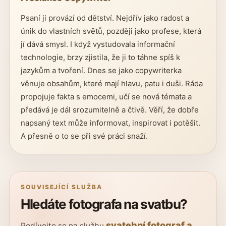
Psaní ji provází od dětství. Nejdřív jako radost a
únik do vlastních světů, později jako profese, která
jí dává smysl. I když vystudovala informační
technologie, brzy zjistila, že ji to táhne spíš k
jazykům a tvoření. Dnes se jako copywriterka
věnuje obsahům, které mají hlavu, patu i duši. Ráda
propojuje fakta s emocemi, učí se nová témata a
předává je dál srozumitelně a čtivě. Věří, že dobře
napsaný text může informovat, inspirovat i potěšit.
A přesně o to se při své práci snaží.
SOUVISEJÍCÍ SLUŽBA
Hledáte fotografa na svatbu?
svatební fotograf a
Podívejte se na službu