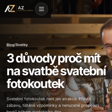
Blog
/
Svatby
3 důvody proč mít
na svatbě svatební
fotokoutek
Svatební fotokoutek není jen atrakce. Přináší
zábavu, tištěné vzpomínky a nenucené propojení
hostů během svatebního dne.