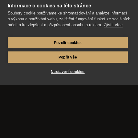
Informace o cookies na této stránce
Přečíst článek
Soubory cookie používáme ke shromažďování a analýze informací
o výkonu a používání webu, zajištění fungování funkcí ze sociálních
médií a ke zlepšení a přizpůsobení obsahu a reklam.
Zjistit více
Povolit cookies
Popřít vše
Nastavení cookies
AZ-fotosluzby.eu – fotograf Matěj Škraňka a
fotograf Miroslav Kutík. Svatby, maturitní plesy a
reportážní fotografie v Hradci Králové, Pardubicích,
Praze a okolí.
Služby