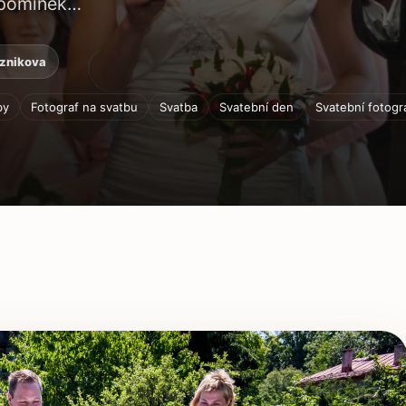
vzpomínek…
aznikova
by
Fotograf na svatbu
Svatba
Svatební den
Svatební fotogr