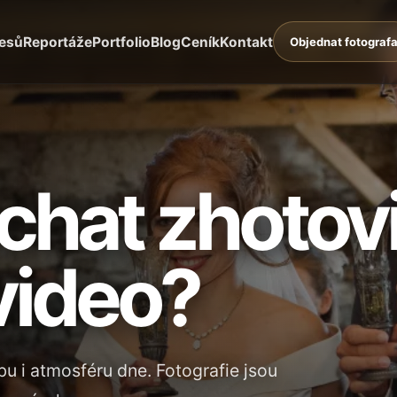
lesů
Reportáže
Portfolio
Blog
Ceník
Kontakt
Objednat fotograf
echat zhotovi
video?
u i atmosféru dne. Fotografie jsou