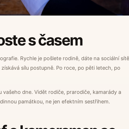
oste s časem
grafie. Rychle je pošlete rodině, dáte na sociální sít
získává sílu postupně. Po roce, po pěti letech, po
i u vašeho dne. Vidět rodiče, prarodiče, kamarády a
rodinnou památkou, ne jen efektním sestřihem.