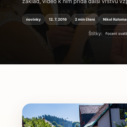
základ, video k nim přidá další vrstvu 
novinky
12. 7. 2016
2 min čtení
Nikol Kolom
Štítky:
Focení svat
Obsah článku