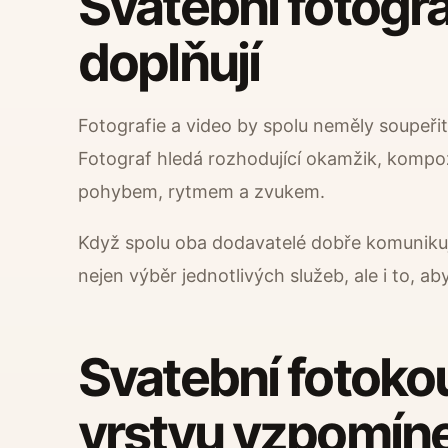
Svatební fotogr
doplňují
Fotografie a video by spolu neměly soupeři
Fotograf hledá rozhodující okamžik, kompo
pohybem, rytmem a zvukem.
Když spolu oba dodavatelé dobře komunikují
nejen výběr jednotlivých služeb, ale i to, a
Svatební fotokou
vrstvu vzpomín