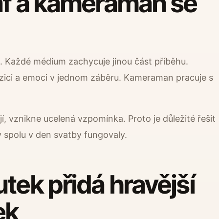
af a kameraman se
t. Každé médium zachycuje jinou část příběhu.
zici a emoci v jednom záběru. Kameraman pracuje s
, vznikne ucelená vzpomínka. Proto je důležité řešit
by spolu v den svatby fungovaly.
tek přidá hravější
ek