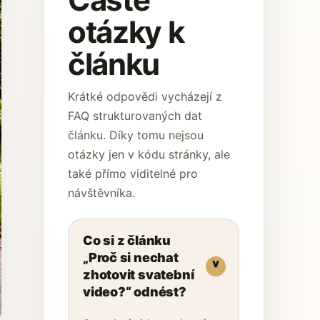
otázky k
článku
Krátké odpovědi vycházejí z
FAQ strukturovaných dat
článku. Díky tomu nejsou
otázky jen v kódu stránky, ale
také přímo viditelné pro
návštěvníka.
Co si z článku
„Proč si nechat
zhotovit svatební
video?“ odnést?