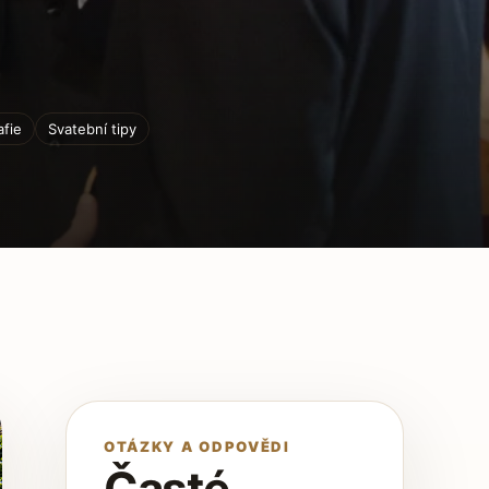
afie
Svatební tipy
OTÁZKY A ODPOVĚDI
Časté