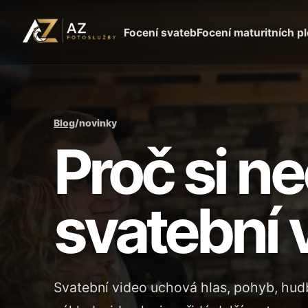
Focení svateb
Focení maturitních p
Blog
/
novinky
Proč si n
svatební 
Svatební video uchová hlas, pohyb, hudb