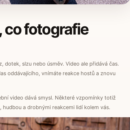
 co fotografie
z, dotek, slzu nebo úsměv. Video ale přidává čas.
e hlas oddávajícího, vnímáte reakce hostů a znovu
ební video dává smysl. Některé vzpomínky totiž
, hudbou a drobnými reakcemi lidí kolem vás.