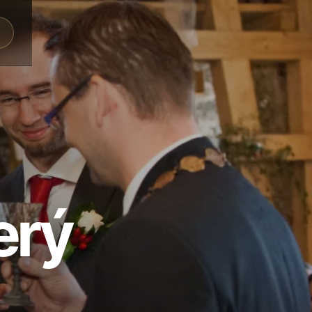
a
erý