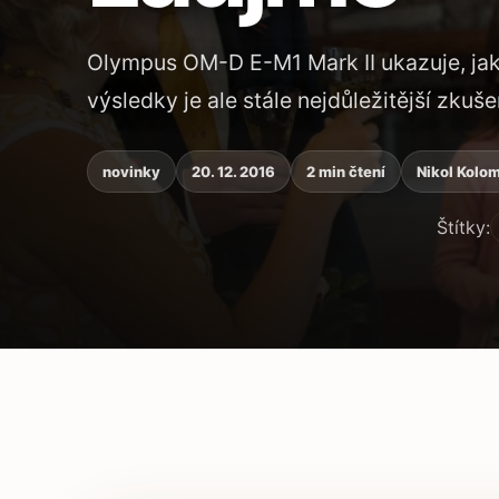
Olympus OM-D E-M1 Mark II ukazuje, jak
výsledky je ale stále nejdůležitější zkuš
novinky
20. 12. 2016
2 min čtení
Nikol Kolo
Štítky:
Obsah článku