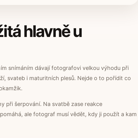
žitá hlavně u
ím snímáním dávají fotografovi velkou výhodu při
í, svateb i maturitních plesů. Nejde o to pořídit co
 okamžik.
ny při šerpování. Na svatbě zase reakce
omáhá, ale fotograf musí vědět, kdy ji použít a kam