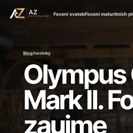
Focení svateb
Focení maturitních p
Blog
/
novinky
Olympus
Mark II. F
zaujme