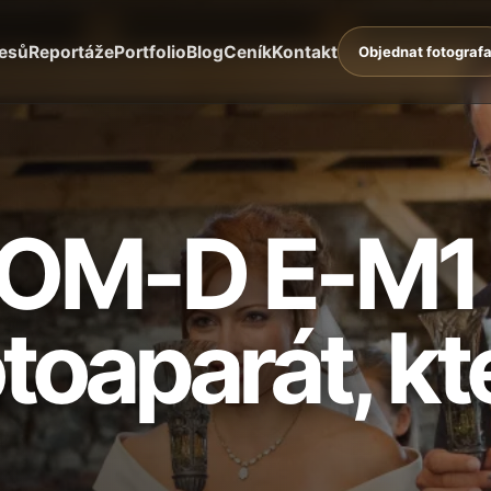
lesů
Reportáže
Portfolio
Blog
Ceník
Kontakt
Objednat fotograf
 OM-D E-M1
otoaparát, kt