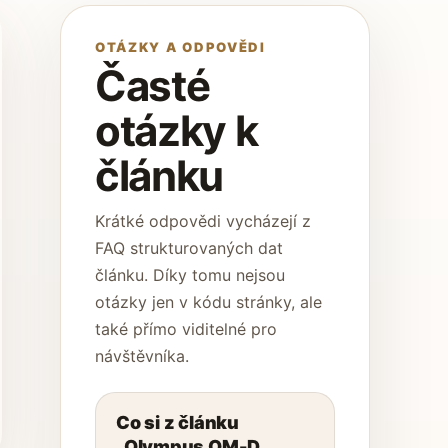
OTÁZKY A ODPOVĚDI
Časté
otázky k
článku
Krátké odpovědi vycházejí z
FAQ strukturovaných dat
článku. Díky tomu nejsou
otázky jen v kódu stránky, ale
také přímo viditelné pro
návštěvníka.
Co si z článku
„Olympus OM-D