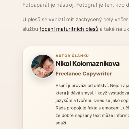
Fotoaparát je nástroj. Fotograf je ten, kdo 
U plesů se vyplatí mít zachycený celý večer
službu
focení maturitních plesů
a také na u
AUTOR ČLÁNKU
Nikol Kolomaznikova
Freelance Copywriter
Psaní ji provází od dětství. Nejdřív 
která jí dává smysl. I když vystudoval
jazykům a tvoření. Dnes se jako cop
Ráda propojuje fakta s emocemi, učí 
že dobře napsaný text může informova
snaží.