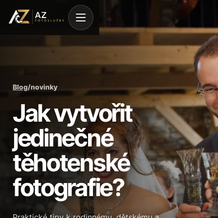
Blog
/
novinky
Jak vytvořit
jedinečné
těhotenské
fotografie?
Praktické tipy k rodinnému, dětskému a