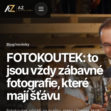
Blog
/
novinky
FOTOKOUTEK: to
jsou vždy zábavné
fotografie, které
mají šťávu
Fotokoutek přináší na svatby, plesy i firemní akce