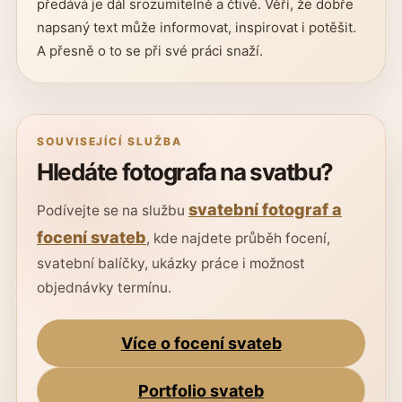
předává je dál srozumitelně a čtivě. Věří, že dobře
napsaný text může informovat, inspirovat i potěšit.
A přesně o to se při své práci snaží.
SOUVISEJÍCÍ SLUŽBA
Hledáte fotografa na svatbu?
svatební fotograf a
Podívejte se na službu
focení svateb
, kde najdete průběh focení,
svatební balíčky, ukázky práce i možnost
objednávky termínu.
Více o focení svateb
Portfolio svateb