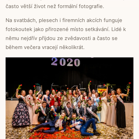
často větší život než formální fotografie.
Na svatbách, plesech i firemních akcích funguje
fotokoutek jako přirozené místo setkávání. Lidé k
němu nejdřív přijdou ze zvědavosti a často se
během večera vracejí několikrát.