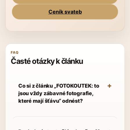
Ceník svateb
FAQ
Časté otázky k článku
Co si z článku „FOTOKOUTEK: to
jsou vždy zábavné fotografie,
které mají šťávu“ odnést?