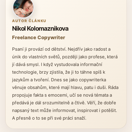
AUTOR ČLÁNKU
Nikol Kolomaznikova
Freelance Copywriter
Psaní ji provází od dětství. Nejdřív jako radost a
únik do vlastních světů, později jako profese, která
jí dává smysl. I když vystudovala informační
technologie, brzy zjistila, že ji to táhne spíš k
jazykům a tvoření. Dnes se jako copywriterka
věnuje obsahům, které mají hlavu, patu i duši. Ráda
propojuje fakta s emocemi, učí se nová témata a
předává je dál srozumitelně a čtivě. Věří, že dobře
napsaný text může informovat, inspirovat i potěšit.
A přesně o to se při své práci snaží.