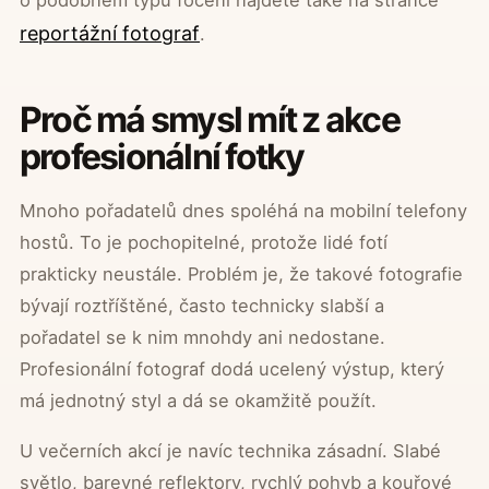
o podobném typu focení najdete také na stránce
reportážní fotograf
.
Proč má smysl mít z akce
profesionální fotky
Mnoho pořadatelů dnes spoléhá na mobilní telefony
hostů. To je pochopitelné, protože lidé fotí
prakticky neustále. Problém je, že takové fotografie
bývají roztříštěné, často technicky slabší a
pořadatel se k nim mnohdy ani nedostane.
Profesionální fotograf dodá ucelený výstup, který
má jednotný styl a dá se okamžitě použít.
U večerních akcí je navíc technika zásadní. Slabé
světlo, barevné reflektory, rychlý pohyb a kouřové