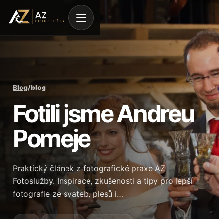
Blog
/
blog
Fotili jsme Andreu
Pomeje
Praktický článek z fotografické praxe AZ
Fotoslužby. Inspirace, zkušenosti a tipy pro lepší
fotografie ze svateb, plesů i…