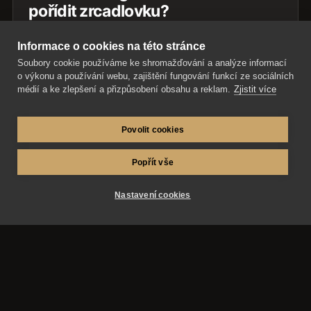
pořídit zrcadlovku?
Fotografické tipy a pohled na techniku z praxe.
Informace o cookies na této stránce
Co ovlivňuje kvalitu snímků, jak pracovat se
Soubory cookie používáme ke shromažďování a analýze informací
světlem, objektivy a nastavením fotoaparátu.
o výkonu a používání webu, zajištění fungování funkcí ze sociálních
médií a ke zlepšení a přizpůsobení obsahu a reklam.
Zjistit více
Přečíst článek
Povolit cookies
Popřít vše
Nastavení cookies
AZ-fotosluzby.eu – fotograf Matěj Škraňka a
fotograf Miroslav Kutík. Svatby, maturitní plesy a