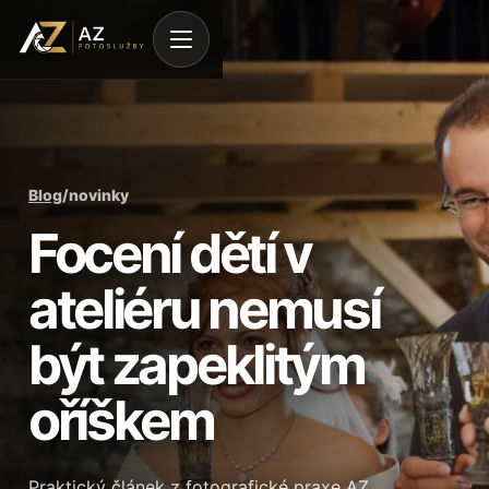
Blog
/
novinky
Focení dětí v
ateliéru nemusí
být zapeklitým
oříškem
Praktický článek z fotografické praxe AZ