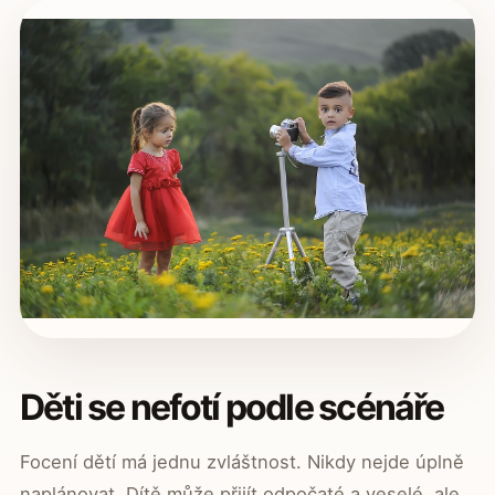
Děti se nefotí podle scénáře
Focení dětí má jednu zvláštnost. Nikdy nejde úplně
naplánovat. Dítě může přijít odpočaté a veselé, ale