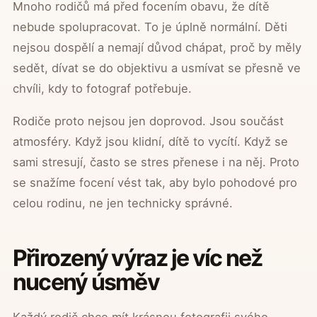
Mnoho rodičů má před focením obavu, že dítě
nebude spolupracovat. To je úplně normální. Děti
nejsou dospělí a nemají důvod chápat, proč by měly
sedět, dívat se do objektivu a usmívat se přesně ve
chvíli, kdy to fotograf potřebuje.
Rodiče proto nejsou jen doprovod. Jsou součást
atmosféry. Když jsou klidní, dítě to vycítí. Když se
sami stresují, často se stres přenese i na něj. Proto
se snažíme focení vést tak, aby bylo pohodové pro
celou rodinu, ne jen technicky správné.
Přirozený výraz je víc než
nucený úsměv
Každý rodič chce mít krásnou fotografii svého